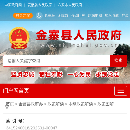
中国政府网
安徽省人民政府
六安市人民政府
领导之窗
长辈版
无障碍
移动门户
网站地图
加入收藏
登录
门户网首页
首页
> 金寨县政府办
>
政策解读
>
本级政策解读
>
政策图解
索
引
号：
3415240018/202501-00047