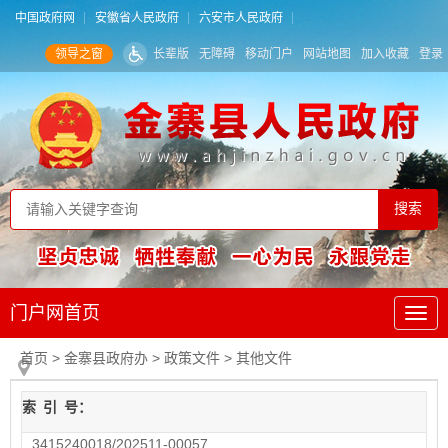
中国政府网
安徽省人民政府
六安市人民政府
领导之窗
长辈版
无障碍
移动门户
网站地图
加入收藏
登录
门户网首页
首页
> 金寨县政府办
>
政策文件
>
其他文件
索
引
号：
3415240018/202511-00057