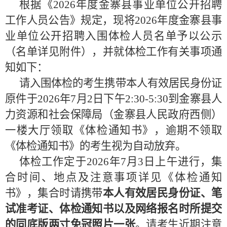
根据《
2026
年度金寨县事业单位公开招聘
工作人员公告》规定，现将
2026
年度金寨县事
业单位公开招聘入围体检人员名单予以公示
（名单详见附件），并就体检工作有关事项通
知如下：
请入围体检的考生携带本人有效居民身份证
原件于
2026
年
7
月
2
日下午
2:30-5:30
到金寨县人
力资源和社会保障局（金寨县人民政府西侧）
一楼大厅领取《体检通知书》，逾期不领取
《体检通知书》的考生视为自动放弃。
体检工作定于
2026
年
7
月
3
日上午进行，集
合时间、地点及注意事项详见《体检通知
书》，集合时请携带
本人有效居民身份证、笔
试准考证、体检通知书以及网络报名时所提交
的同底版两寸免冠照片一张
。请考生近期注意