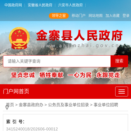
中国政府网
安徽省人民政府
六安市人民政府
领导之窗
移动门户
网站地图
加入收藏
登录
门户网首页
首页
> 金寨县政府办
>
公务员及事业单位招录
>
事业单位招聘
索
引
号：
3415240018/202606-00012