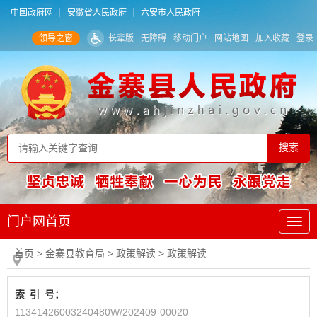
中国政府网
安徽省人民政府
六安市人民政府
领导之窗
长辈版
无障碍
移动门户
网站地图
加入收藏
登录
门户网首页
首页
> 金寨县教育局
>
政策解读
>
政策解读
索
引
号：
11341426003240480W/202409-00020