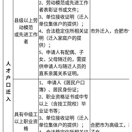
、劳动模范或先进工作
2
者表彰证书或文件；
、单位接收证明（迁入
3
县级以上劳
单位集体户的提供）；
动模范
、合法稳定住所相关证
市外迁入，合肥市
4
或先进工作
明（迁入家庭户的提
者
供）；
、申请人有配偶、子
5
女、父母随迁的，需提
人
供申请人与随迁人员的
才
直系亲属关系证明。
户
、
申请人《居民户口
1
口
簿》、居民身份证；
迁
、职业资格证书或中专
2
入
以上（含技工院校）毕
业证书等；
具有中级工
、单位接收证明（迁入
3
以上职业资
单位集体户的提供）；
合肥市为高级工，
格