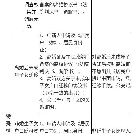
调查核
备案的离婚协议书（法
实并
院判决书、调解书）。
调解无
效。
1
、申请人申请及《居民
户口簿》、居民身份
证；
2
、离婚证及在民政部门
对离婚后未成年子
备案的离婚协议书
(
法院
告知后按照离婚证
离婚后未成
判决书、调解书）；
不愿出具《居民户
年子女迁移
3
、离婚双方关于未成年
提出书面申请，凭
子女户口迁移的协议书
迁移手续。公安派
（协商一致的出具）；
4
、父（母）与子女的关
系证明。
特
殊
非婚生子女
1
、申请人申请及《居民
情
户口随母登
户口簿》、居民身份
非婚生子女随母入