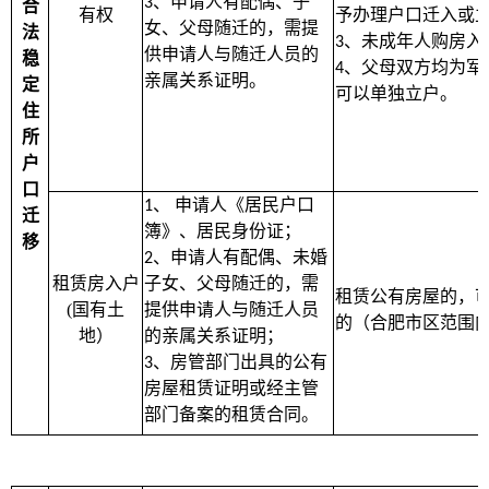
、申请人有配偶、子
3
合
有权
予办理户口迁入或
女、父母随迁的，需提
法
、未成年人购房入
3
供申请人与随迁人员的
稳
、父母双方均为军
4
亲属关系证明。
定
可以单独立户。
住
所
户
口
、
申请人《居民户口
1
迁
簿》、居民身份证；
移
、申请人有配偶、未婚
2
租赁房入户
子女、父母随迁的，需
租赁公有房屋的，
(
国有土
提供申请人与随迁人员
的（合肥市区范围
地）
的亲属关系证明；
、房管部门出具的公有
3
房屋租赁证明或经主管
部门备案的租赁合同。