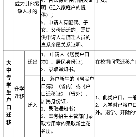
、合法稳定住所相关证
子女。
4
或为其他紧
明（迁入家庭户的提
缺人才的
供）；
、申请人有配偶、子
5
女、父母随迁的，需提
供申请人与随迁人员的
直系亲属关系证明。
、
申请人《居民户口
1
迁出
簿》、居民身份证；
在校期间需迁移户
大
、录取通知书。
2
中
专
、
落户新生的《居民户
1
学
口簿》（省内）或《户
升学
生
口迁移证》（省外）、
迁移
、此类户口，一般
1
户
居民身份证；
迁入
、入学时已将户口
2
口
、录取通知书；
2
外。退学、开除的
迁
、盖有招生主管部门录
3
移
取专用章的录取新生花
名册。