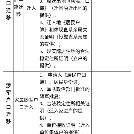
、原迁出地《居民户口
3
口
籍迁
迁入
簿》（迁回原迁出地的
迁
移
提供）；
移
、迁入地《居民户口
4
簿》和体现直系亲属关
系证明（投靠直系亲属
的提供）；
、现实际居住地的合法
5
稳定住所证明（立户的
提供）。
、
申请人《居民户口
1
簿》、居民身份证；
涉
、军队政治部门批准的
2
军
随军批复；
户
家属随军户
、合法稳定住所相关证
3
口
口迁入
明（迁入家庭户的提
迁
供）；
移
、单位接收证明（迁入
4
单位集体户的提供）。