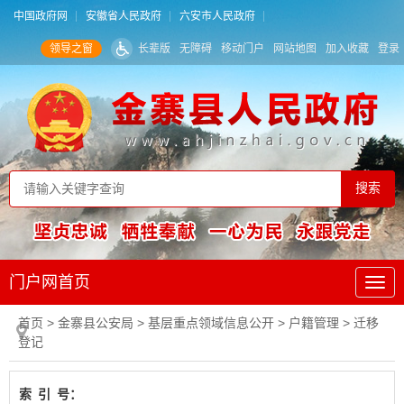
中国政府网
安徽省人民政府
六安市人民政府
领导之窗
长辈版
无障碍
移动门户
网站地图
加入收藏
登录
门户网首页
首页
> 金寨县公安局
>
基层重点领域信息公开
>
户籍管理
>
迁移
登记
索
引
号：