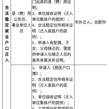
门出具的录（聘）用证
合
明；
法
录（聘）用
、单位接收证明（迁入
3
稳
公务员、
单位集体户的提供）；
市外迁入，合肥市
定
事业单位人
、合法稳定住所相关证
4
就
员
明（迁入家庭户的提
业
供）；
户
、申请人有配偶、子
5
口
女、父母随迁的，需提
迁
供申请人与随迁人员的
入
直系亲属关系证明。
、
申请人《居民户口
1
簿》；
、合法稳定住所相关证
2
明（迁入家庭户的提
供）；
、单位接收证明（迁入
3
单位集体户的提供）；
、工商营业执照或劳动
4