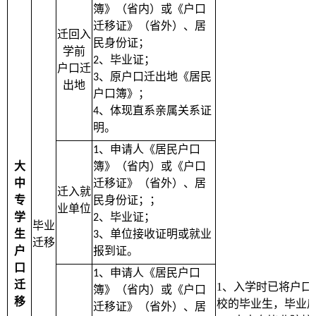
簿》（省内）或《户口
迁移证》（省外）、居
迁回入
民身份证；
学前
、毕业证；
2
户口迁
、原户口迁出地《居民
3
出地
户口簿》；
、体现直系亲属关系证
4
明。
、申请人《居民户口
1
大
簿》（省内）或《户口
中
迁移证》（省外）、居
迁入就
专
民身份证；；
业单位
学
、毕业证；
2
毕业
生
、单位接收证明或就业
3
迁移
户
报到证。
口
、申请人《居民户口
1
迁
1
、入学时已将户口
簿》（省内）或《户口
移
校的毕业生，毕业
迁移证》（省外）、居