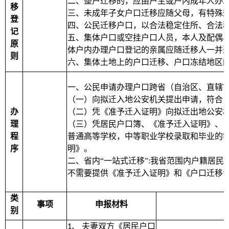
二、整户迁移的，应由户主或户内成年人办
移
三、未成年子女户口迁移应随父母，有特殊
登
四、公民迁移户口，以合法稳定住所、合法
记
五、集体户口或空挂户口人员，本人及配偶
原
体户内办理户口登记的亲属应随迁移人一并
则
六、集体土地上的户口迁移、户口冻结地区
一、公民申请办理户口跨省（自治区、直辖
（一）向拟迁入地公安机关提出申请，符合
办
（二）凭《准予迁入证明》向拟迁出地公安
理
（三）凭居民户口簿、《准予迁入证明》、
程
普通高等学校，中等职业学校录取和毕业的
序
明》。
二、省内“一站式迁移”
:
我省范围内户籍居民
不需要提供《准予迁入证明》和《户口迁移
类
事项
申报材料
别
、
夫妻双方《居民户口
1