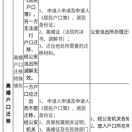
《居民
户口
1
、 申请人申请及申请人
簿》，
《居民户口簿》、居民
另一方
身份证；
无法进
2
、离婚证（法院判决
公安派出所办理迁
行
书、调解书）；
户口迁
3
、迁往他处所需要的迁
移，
移材料。
经公安
离婚
派出所
户口
调解无
迁移
效。
特殊
离
情形
一方户
婚
口应迁
户
出
1
、 申请人申请及申请人
口
而不愿
《居民户口簿》、居民
迁
迁移，
身份证；
1
、经公安机关告知
移
经公安
2
、房屋权属相关证明；
2
、放入户口所在地
机关
3
、离婚证及在民政部门