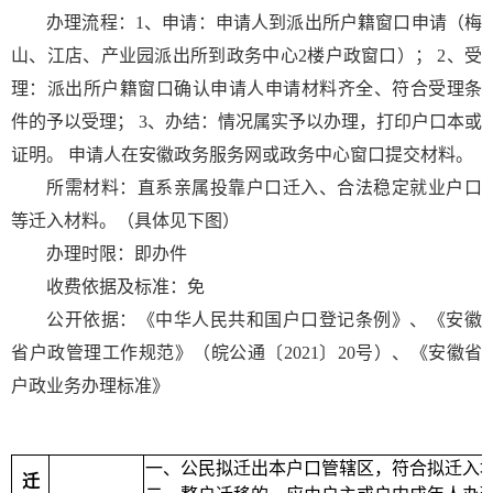
办理流程：
1
、申请：申请人到派出所户籍窗口申请（梅
山、江店、产业园派出所到政务中心
2
楼户政窗口）；
2
、受
理：派出所户籍窗口确认申请人申请材料齐全、符合受理条
件的予以受理；
3
、办结：情况属实予以办理，打印户口本或
证明。 申请人在安徽政务服务网或政务中心窗口提交材料。
所需材料：直系亲属投靠户口迁入、合法稳定就业户口
等迁入材料。（具体见下图）
办理时限：即办件
收费依据及标准：免
公开依据：《中华人民共和国户口登记条例》、《安徽
省户政管理工作规范》（皖公通〔
2021
〕
20
号）、《安徽省
户政业务办理标准》
一、公民拟迁出本户口管辖区，符合拟迁入
迁