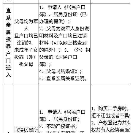
、
申请人《居民户口
1
直
簿》、居民身份证（已
系
父母均为军
办理的提供）；
亲
人
、父母为双军人身份说
2
属
且户口均已
明材料及户口均已注销
投
注销的，
材料（可以网上核查到
靠
未成年子女
的除外）；
、（外）祖
3
户
投靠（外）
父母的《居民户口
口
祖父母
簿》；
迁
、父母《结婚证》；
4
入
、直系亲属关系证明。
5
、购买二手房时，
1
、
申请人《居民户口
1
拒不迁出或者不具
簿》、居民身份证；
、产权登记为共有
2
、不动产权证书；
2
取得房屋所
权共有人经协商确