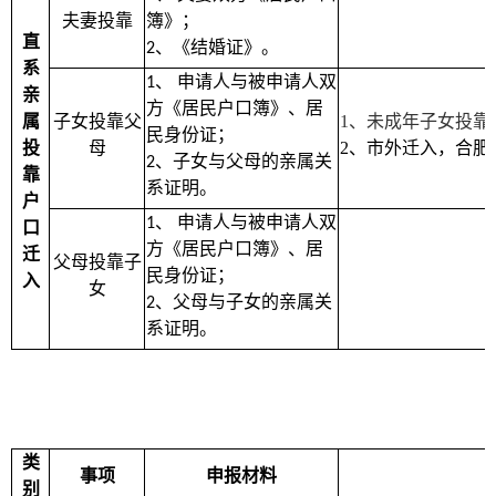
夫妻投靠
簿》；
直
、《结婚证》。
2
系
、
申请人与被申请人双
1
亲
方《居民户口簿》、居
属
子女投靠父
1
、未成年子女投靠
民身份证；
投
母
2
、市外迁入，合肥
、子女与父母的亲属关
2
靠
系证明。
户
、
申请人与被申请人双
1
口
方《居民户口簿》、居
迁
父母投靠子
民身份证；
入
女
、父母与子女的亲属关
2
系证明。
类
事项
申报材料
别