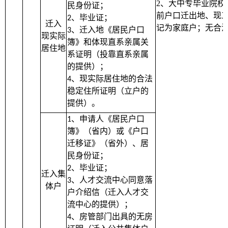
2
、大中专毕业院校
民身份证；
前户口迁出地、现
、毕业证；
2
迁入
记为家庭户；无合
、迁入地《居民户口
3
现实际
簿》和体现直系亲属关
居住地
系证明（投靠直系亲属
的提供）；
、现实际居住地的合法
4
稳定住所证明（立户的
提供）。
、申请人《居民户口
1
簿》（省内）或《户口
迁移证》（省外）、居
民身份证；
、毕业证；
2
迁入集
、人才交流中心同意落
3
体户
户介绍信（迁入人才交
流中心的提供）；
、房管部门出具的无房
4