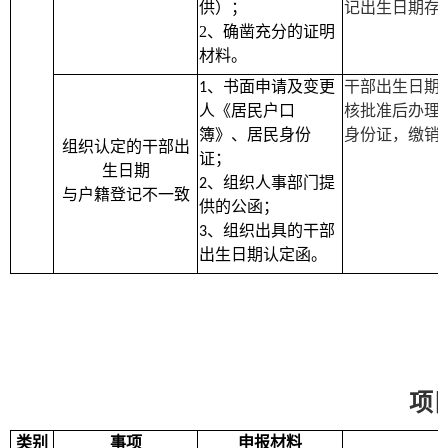
供）；
记出生日期存
2
、确凿充分的证明
材料。
、书面申请及变更
干部出生日期
1
人《居民户口
核批准后办理
簿》、居民身份
身份证，缴销
组织认定的干部出
证；
生日期
、组织人事部门提
2
与户籍登记不一致
供的公函；
、组织出具的干部
3
出生日期认定函。
项
类别
事项
申报材料