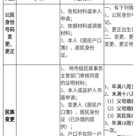
一、有下列情
1
、告知材料或本人
公民
1
、公民身份号
申请；
身份
记。
2
、依据材料或调查
号码
2
、更正出生日
材料；
变
二、变更、更
3
、本人《居民户口
更、
变更、更正地
簿》、居民身份
更正
证。
1
、 地市级民族事务
主管部门审核同意
的证明材料；
1
、年满八周岁
2
、本人或监护人书
2
、未满十八周
面申请；
（
1
）父母婚姻
3
、变更人《居民户
（
2
）父母婚姻
民族
口簿》、居民身份
（
3
）其民族成
变更
证（已办理的提
3
、年满
18
周岁
供）；
一次。
4
、户口不在同一户