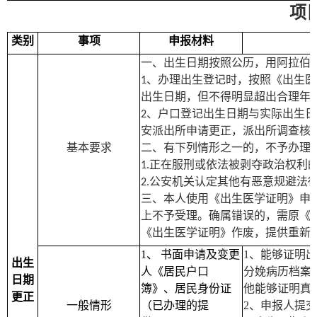
项
类别
事项
申报材料
一、出生日期按照公历，用阿拉伯
、办理出生登记时，按照《出生医
1
出生日期，但不得明显超出合理年
、户口登记出生日期与实际出生日
2
安派出所申请更正，派出所调查核
基本要求
二、有下列情形之一的，不予办理
正在服刑或依法被剥夺政治权利
1.
公安机关认定其他有恶意规避法
2.
三、本人使用《出生医学证明》申
上不予受理。确属错误的，需原《
《出生医学证明》作废，提供重新
1
、 书面申请及变更
1
、能够证明出
出生
人《居民户口
分娩病历档案
日期
簿》、居民身份证
他能够证明真
更正
一般情形
（已办理的提
2
、申报人提交