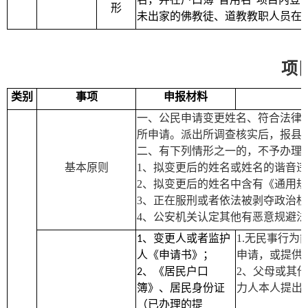
形
未出家的佛教徒、道教教职人员在
项
类别
事项
申报材料
一、公民申请变更姓名、符合法律
所申请。派出所调查核实后，报县
二、有下列情形之一的，不予办理
基本原则
1
、拟变更后的姓名或姓名的谐音违
2
、拟变更后的姓名中含有《通用规
3
、正在服刑或者依法被剥夺政治权
4
、公安机关认定其他有恶意规避法
、变更人或者监护
1.
无民事行为
1
人《申请书》；
申请，或提供
、《居民户口
2
、父母或其他
2
簿》、居民身份证
力人本人提出
（已办理的提