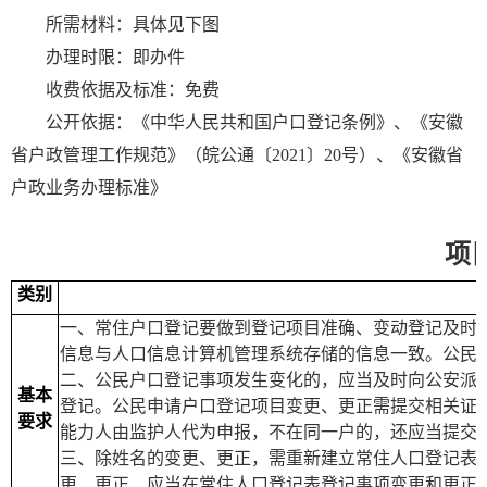
所需材料：具体见下图
办理时限：即办件
收费依据及标准：免费
公开依据：《中华人民共和国户口登记条例》、《安徽
省户政管理工作规范》（皖公通〔
2021
〕
20
号）、《安徽省
户政业务办理标准》
项
类别
一、常住户口登记要做到登记项目准确、变动登记及时
信息与人口信息计算机管理系统存储的信息一致。公民
二、公民户口登记事项发生变化的，应当及时向公安派
基本
登记。公民申请户口登记项目变更、更正需提交相关证
要求
能力人由监护人代为申报，不在同一户的，还应当提交
三、除姓名的变更、更正，需重新建立常住人口登记表
更、更正，应当在常住人口登记表登记事项变更和更正