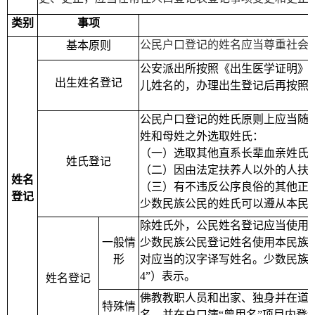
类别
事项
公民户口登记的姓名应当尊重社会
基本原则
公安派出所按照《出生医学证明》
出生姓名登记
儿姓名的，办理出生登记后再按照
公民户口登记的姓氏原则上应当随
姓和母姓之外选取姓氏：
（一）选取其他直系长辈血亲姓氏
姓氏登记
（二）因由法定扶养人以外的人扶
姓名
（三）有不违反公序良俗的其他正
登记
少数民族公民的姓氏可以遵从本民
除姓氏外，公民姓名登记应当使用
一般情
少数民族公民登记姓名使用本民族
形
对应当的汉字译写姓名。少数民族姓
4
”）表示。
姓名登记
佛教教职人员和出家、独身并在道
特殊情
名，并在户口簿“曾用名”项目内登