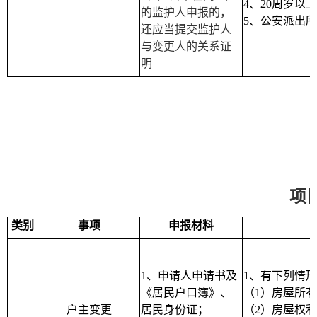
4
、
20
周岁以上
的监护人申报的，
5
、公安派出所
还应当提交监护人
与变更人的关系证
明
项
类别
事项
申报材料
1
、申请人申请书及
1
、有下列情形
《居民户口簿》、
（
1
）房屋所有
户主变更
居民身份证；
（
2
）房屋权利