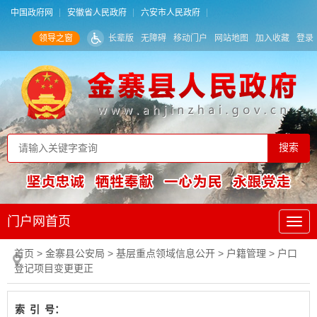
中国政府网
安徽省人民政府
六安市人民政府
领导之窗
长辈版
无障碍
移动门户
网站地图
加入收藏
登录
门户网首页
首页
> 金寨县公安局
>
基层重点领域信息公开
>
户籍管理
>
户口
登记项目变更更正
索
引
号：