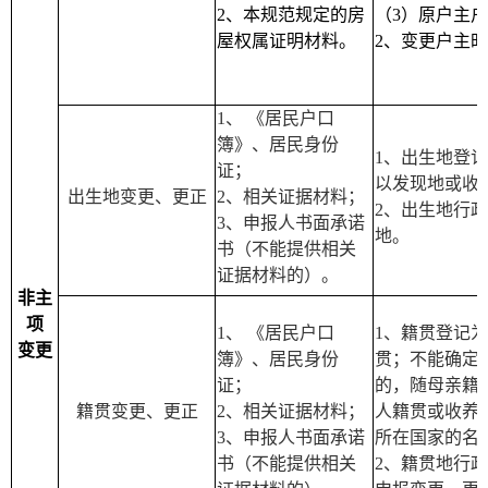
2
、本规范规定的房
（
3
）原户主户
屋权属证明材料。
2
、变更户主时
1
、
《居民户口
簿》、居民身份
1
、出生地登记
证；
以发现地或收
出生地变更、更正
2
、相关证据材料；
2
、出生地行政
3
、申报人书面承诺
地。
书（不能提供相关
证据材料的）。
非主
项
1
、
《居民户口
1
、籍贯登记为
变更
簿》、居民身份
贯；不能确定
证；
的，随母亲籍
籍贯变更、更正
2
、相关证据材料；
人籍贯或收养
3
、申报人书面承诺
所在国家的名
书（不能提供相关
2
、籍贯地行政