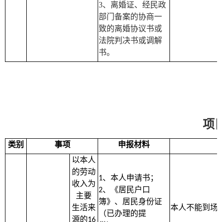
3
、离婚证、经民政
部门备案的协商一
致的离婚协议书或
法院判决书或调解
书。
项
类别
事项
申报材料
以本人
的劳动
、本人申请书；
1
收入为
、《居民户口
2
主要
簿》、居民身份证
生活来
本人不能到场
（已办理的提
源的
16