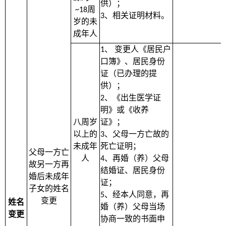
供）；
周
~18
、相关证明材料。
3
岁的未
成年人
、
变更人《居民户
1
口簿》、居民身份
证（已办理的提
供）；
、《出生医学证
2
明》或《收养
八周岁
证》；
以上的
、父母一方亡故的
3
未成年
死亡证明；
父母一方亡
人
、再婚（养）父母
4
故另一方再
结婚证、居民身份
婚后未成年
证；
子女的姓名
、经本人同意，再
5
变更
姓名
婚（养）父母当场
变更
协商一致的书面申