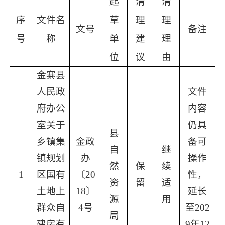
起
清
清
序
文件名
草
理
理
文号
备注
号
称
单
建
理
位
议
由
金寨县
人民政
文件
府办公
内容
室关于
仍具
县
乡镇集
金政
备可
自
继
镇规划
办
操作
然
保
续
1
区国有
〔
20
性，
资
留
适
土地上
18〕
延长
源
用
群众自
4号
至
202
局
建房有
9年12