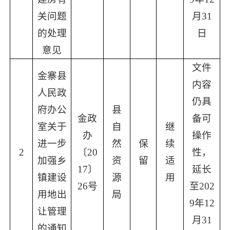
关问题
月31
的处理
日
意见
文件
金寨县
内容
人民政
仍具
府办公
县
金政
备可
室关于
自
继
办
操作
进一步
然
保
续
2
〔
20
性，
加强乡
资
留
适
17〕
延长
镇建设
源
用
26号
至
202
用地出
局
9年12
让管理
月31
的通知