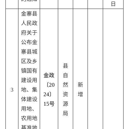
日
金寨县
人民政
府关于
公布金
寨县城
区及乡
县
镇国有
金政
自
建设用
〔
20
然
新
3
地、集
24〕
资
增
体建设
15号
源
用地、
局
农用地
基准地