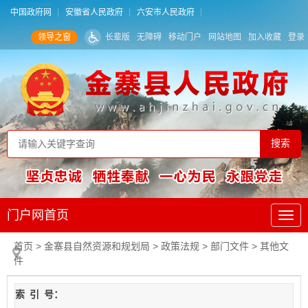
中国政府网
安徽省人民政府
六安市人民政府
领导之窗
长辈版
无障碍
移动门户
网站地图
加入收藏
登录
门户网首页
首页
> 金寨县自然资源和规划局
>
政策法规
>
部门文件
>
其他文
件
索
引
号：