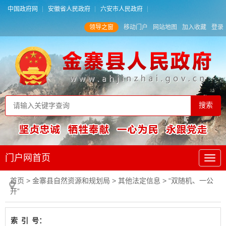
中国政府网
安徽省人民政府
六安市人民政府
领导之窗
移动门户
网站地图
加入收藏
登录
门户网首页
首页
> 金寨县自然资源和规划局
>
其他法定信息
>
“双随机、一公
开”
索
引
号：