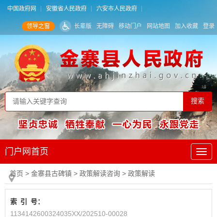
中国政府网
安徽省人民政府
六安市人民政府
领导之窗
长辈版
无障碍
移动门户
网站地图
加入收藏
登录
门户网首页
首页
> 金寨县古碑镇
>
政策解读咨询
>
政策解读
索
引
号：
1134142600324035XX/202510-00028