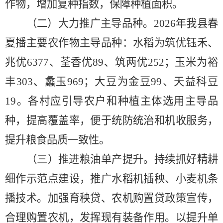
作物，增加复种指数，保障种植面积。
（二）
大力
推广主导品种。
2026
年
我
县春
夏播主要农作物主导品种：水稻为筑优钰禾、
兆优
6377
、荃香优
89
、筑两优
252
；玉米为裕
丰
303
、蠡玉
969
；大豆为金豆
99
、天益科豆
19
。各村应引导农户和种植主体选用主导品
种，提高覆盖率，便于统防统治和机收服务，
提升粮食品质一致性。
（
三
）推进粮油单产提升。
持续抓好精耕
细作示范点建设，推广水稻机插秧、小麦机条
播技术。加强育秧贷、农机购置贷政策宣传，
合理购置农机，发挥现有装备作用。以提升单