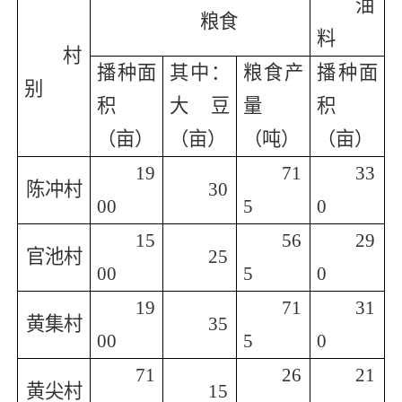
油
粮食
料
村
播种面
其中：
粮食产
播种面
别
积
大豆
量
积
（亩）
（亩）
（吨）
（亩）
19
71
33
陈冲村
30
00
5
0
15
56
29
官池村
25
00
5
0
19
71
31
黄集村
35
00
5
0
71
26
21
黄尖村
15