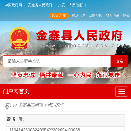
中国政府网
安徽省人民政府
六安市人民政府
领导之窗
移动门户
网站地图
加入收藏
登录
门户网首页
首页
> 金寨县古碑镇
>
政策文件
索
引
号：
1134142600324035XX/202604-00088