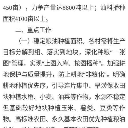
450
亩），力争产量达
88
00
吨以上；油料播种
面积
4100
亩以上。
二、重点工作
（一）稳定粮油种植面积。
各村需将生产
目标分解到组、落实到地块，深化种粮
“一张
图”管理，实现“上图入库、按图播种”。加强耕
地保护与质量提升，防止耕地“非粮化”。明确
耕地种植优先序，引导连片集中、旱涝保收田
块种植水稻、小麦
、油菜
等作物，水源不稳定
但基础较好地块种植玉米、薯类、豆类
等
作
物。高标准农田、永久基本农田优先种植粮油