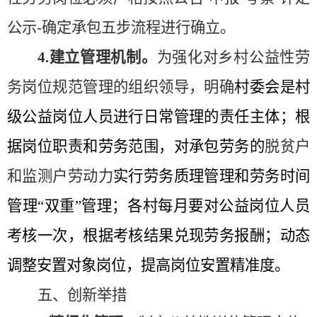
公示-确定承包五步流程进行确立。
4.建立管理机制。
为
强化对乡村公益性
劳
务
岗位规范管理的组织领导
，
明确
村委
会
是村
级
公益岗位人员进行日常管理的责任
主体；
根
据岗位职责和劳务范围，
对承包劳务的
脱贫户
和监测户
劳动力
实行劳务
质理
管理和劳务时间
管理
“双重”管理
；
各村每月要对公益岗位人员
考核一次
，
根据考核结果兑现劳务报酬
；
动态
调整安置对象岗位，提高岗位安置精准度。
五、创新举措