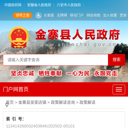
中国政府网
安徽省人民政府
六安市人民政府
领导之窗
长辈版
无障碍
移动门户
网站地图
加入收藏
登录
门户网首页
首页
> 金寨县吴家店镇
>
政策解读咨询
>
政策解读
索
引
号：
11341426003240384K/202502-00101