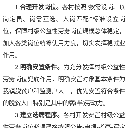
1.合理开发岗位。
各村按照
“按需设岗、以
岗定员、岗需互选、人岗匹配”标准设立岗
位，保障村级公益性劳务岗位规模总体稳定，
加大各类岗位统筹使用力度，
切实发挥稳就业
作用
。
2.明确安置条件。
为充分发挥村级公益性
劳务岗位兜底作用，
明确安置对象基本条件为
我镇脱贫户和监测户人口
，
优先安置符合条件
的脱贫人口特别是其中的弱
(半)劳动力。
3.建立选聘程序。
各村开发安置村级公益
性劳务岗位必须严格按照公告
-申报-考察-评定