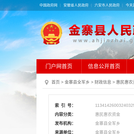
中国政府网
安徽省人民政府
六安市人民政府
今天是
门户网首页
信息公开首页
首页
> 金寨县全军乡
>
财政信息
>
惠民惠农
索
引
号：
1134142600324032
内容分类：
惠民惠农资金
发布机构：
金寨县全军乡
来源单位：
金寨县全军乡