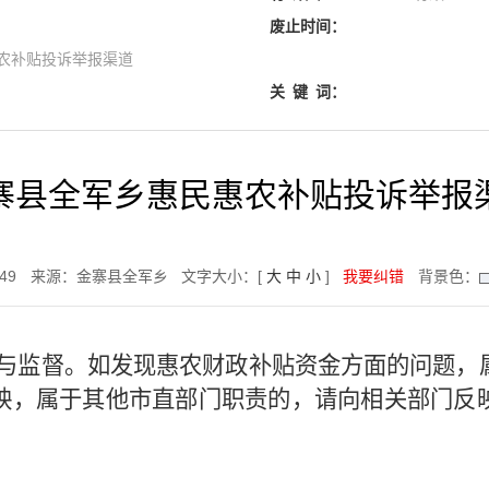
废止时间：
农补贴投诉举报渠道
关
键
词：
寨县全军乡惠民惠农补贴投诉举报
:49
来源：金寨县全军乡
文字大小：[
大
中
小
]
我要纠错
背景色：
与监督。如发现惠农财政补贴资金方面的问题，
映，属于其他市直部门职责的，请向相关部门反