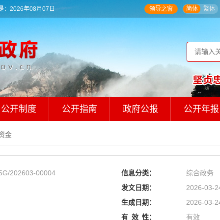
：2026年08月07日
领导之窗
简体
繁体
公开制度
公开指南
政府公报
公开年报
资金
5G/202603-00004
信息分类：
综合政务
发文日期：
2026-03-2
生成日期：
2026-03-2
有
效
性：
有效