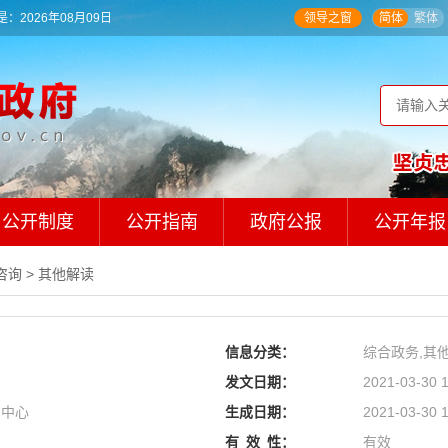
：2026年08月09日
领导之窗
简体
繁体
公开制度
公开指南
政府公报
公开年报
咨询
>
其他解读
信息分类：
综合政务,其
发文日期：
2021-03-30 1
易中心
生成日期：
2021-03-30 1
有
效
性：
有效