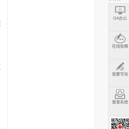
OA办公
核
明
在线投稿
型
我要写信
形
督查系统