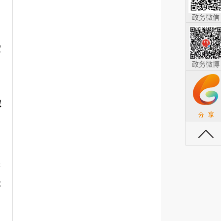
政务微信
受
政务微博
容
返回顶部
集
关
初