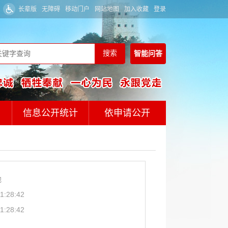
长辈版
无障碍
移动门户
网站地图
加入收藏
登录
智能
问答
信息公开统计
依申请公开
他
1:28:42
1:28:42