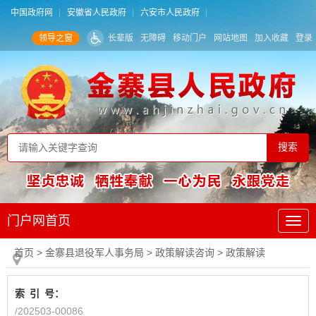
中国政府网
安徽省人民政府
六安市人民政府
领导之窗
长辈版
无障碍
移动门户
网站地图
加入收藏
登录
门户网首页
首页
> 金寨县退役军人事务局
>
政策解读咨询
>
政策解读
索
引
号：
/202503-00086