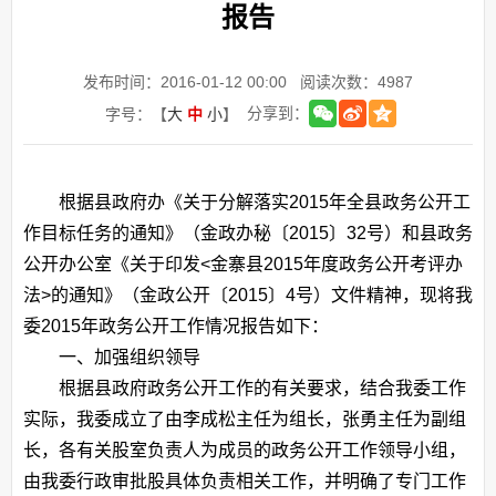
报告
发布时间：2016-01-12 00:00
阅读次数：
4987
分享到：
字号：【
大
中
小
】
根据县政府办《关于分解落实
2015
年全县政务公开工
作目标任务的通知》（金政办秘〔
2015
〕
32
号）和县政务
公开办公室《关于印发
<
金寨县
2015
年度政务公开考评办
法
>
的通知》（金政公开〔
2015
〕
4
号）文件精神，现将我
委
2015
年政务公开工作情况报告如下：
一、加强组织领导
根据县政府政务公开工作的有关要求，结合我委工作
实际，我委成立了由李成松主任为组长，张勇主任为副组
长，各有关股室负责人为成员的政务公开工作领导小组，
由我委行政审批股具体负责相关工作，并明确了专门工作