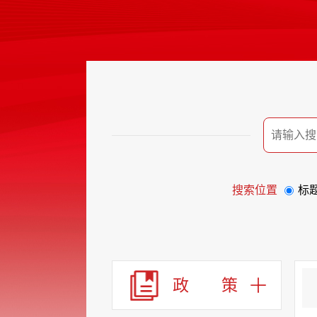
搜索位置
标
政 策