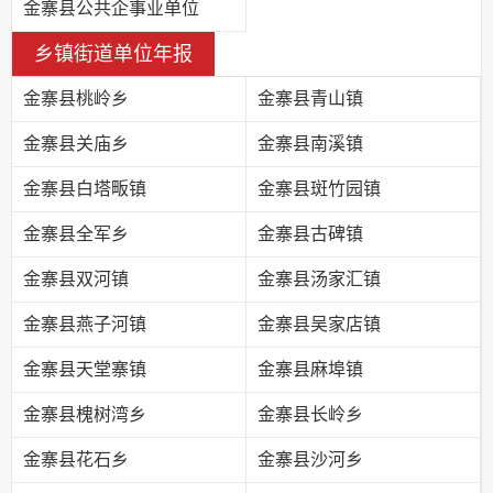
金寨县公共企事业单位
乡镇街道单位年报
金寨县桃岭乡
金寨县青山镇
金寨县关庙乡
金寨县南溪镇
金寨县白塔畈镇
金寨县斑竹园镇
金寨县全军乡
金寨县古碑镇
金寨县双河镇
金寨县汤家汇镇
金寨县燕子河镇
金寨县吴家店镇
金寨县天堂寨镇
金寨县麻埠镇
金寨县槐树湾乡
金寨县长岭乡
金寨县花石乡
金寨县沙河乡