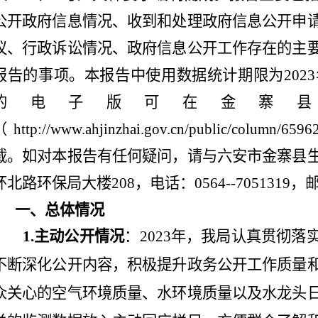
公开政府信息情况、收到和处理政府信息公开申
议、行政诉讼情况、政府信息公开工作存在的主
报告的事项。本报告中使用数据统计期限为
2023
的电子版可在金寨
（
http://www.ahjinzhai.gov.cn/public/column/6596
载。如对本报告有任何疑问，请与六安市金寨县
环北路环保局大楼
208
，电话：
0564--7051319
，
一、总体情况
1.
主动公开情况
：
2023
年，我局
认真贯彻落
不断深化公开内容
，
积极提升政务公开工作质量
众关心的空气环境质量、水环境质量以及水龙头