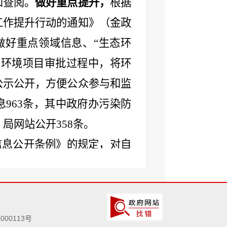
和查阅。
做好重点提升
，
根据
工作提升行动的通知》（金政
做好重点领域信息、
“生态环
在环境项目审批过程中，将环
公示公开，方便公众参与和监
息
963
条，其中政府办污染防
，局网站公开
358
条。
信息公开条例》的规定，对自
，及时响应、认真办理，做到
息的需求
，
不断提高依申请公
项。
000113号
规范政府信息
发布审核流