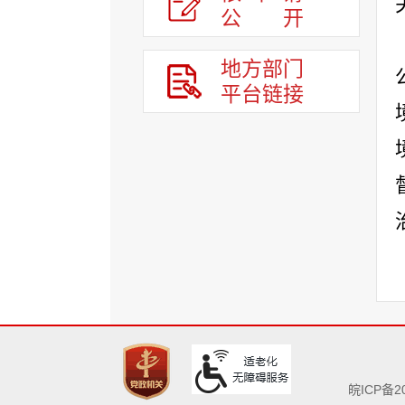
公
开
地方部门
平台链接
皖ICP备20