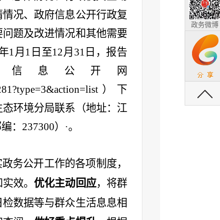
请情况、政府信息公开行政复
政务微博
要问题及改进情况和其他需要
年
1
月
1
日至
12
月
31
日，报告
县信息公开网
返回顶部
281?type=3&action=list
）下
生态环境分局联系（地址：江
邮编：
237300
）·。
实政务公开工作的各项制度，
和实效
。
优化主动回应
，将群
日检数据等与群众生活息息相