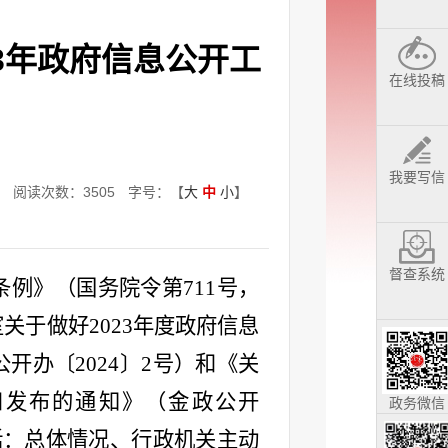
3年政府信息公开工
在线投稿
我要写信
局
阅读次数：
3505
字号：【
大
中
小
】
督查系统
条例》（国务院令第
711
号，
室关于做好
2023
年度政府信息
公开办〔
2024
〕
2
号）和《关
和发布的通知》（金政公开
政务微信
括：总体情况、行政机关主动