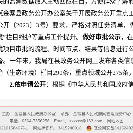
关的监测数据放入主动回应栏目，方便群众了解
《金寨县政务公开办公室关于开展政务公开重点
公开〔
2023
〕
3
号）要求，
严格对照任务清单，
境”栏目维护等重点工作提升。
做好
审批
公示
，
境项目审批的流程、时间节点、结果等信息进行
督。
一年来，
我局在县政务公开网上发布各类信
治（生态环境）栏目
290
条，重点领域公开
275
条
2.
依申请公开
：根据《中华人民共和国政府
然人、法人或其他组织提出的政府信息公开申请
依法有据、严谨规范，更好满足申请人对政府信
主办：金寨县人民政府办公室
承办：金寨县人民政府网管理服务中心
开工作水平。
2023
年，我局未收到依申请公开事
电话：0564-7356256
Email：jzxxxzx@163.com
网站地图
21015846号-1
网站标识码：3415240018
皖公网安备34152402
3.
政府信息管理
：
一是严格发布审核。
进一步