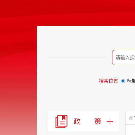
搜索位置
标
政 策