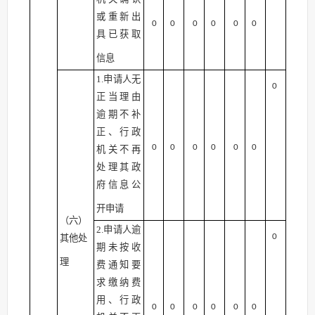
或重新出
0
0
0
0
0
0
具已获取
信息
1.申请人无
0
正当理由
逾期不补
正、行政
0
0
0
0
0
0
机关不再
处理其政
府信息公
开申请
（六）
2.申请人逾
0
其他处
期未按收
理
费通知要
求缴纳费
用、行政
0
0
0
0
0
0