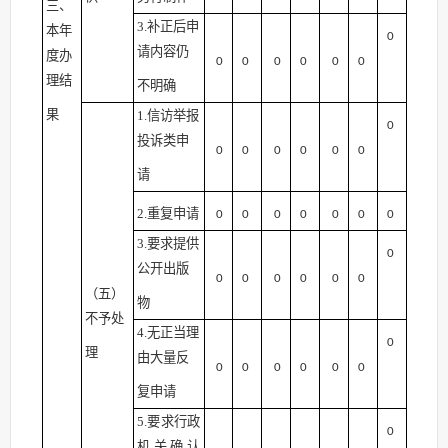
三、
3.补正后申
本年
0
请内容仍
度办
0
0
0
0
0
0
理结
不明确
果
1.信访举报
0
投诉类申
0
0
0
0
0
0
请
2.重复申请
0
0
0
0
0
0
0
3.要求提供
0
公开出版
0
0
0
0
0
0
（五）
物
不予处
4.无正当理
0
理
由大量反
0
0
0
0
0
0
复申请
5.要求行政
0
机关确认