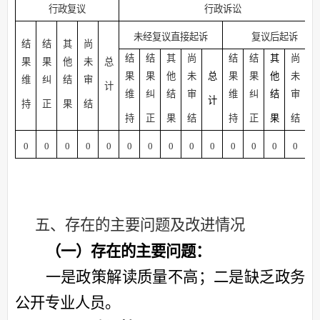
行政复议
行政诉讼
未经复议直接起诉
复议后起诉
结
结
其
尚
结
结
其
尚
结
结
其
尚
果
果
他
未
总
果
果
他
未
总
果
果
他
未
维
纠
结
审
计
维
纠
结
审
维
纠
结
审
计
持
正
果
结
持
正
果
结
持
正
果
结
0
0
0
0
0
0
0
0
0
0
0
0
0
0
0
五、存在的主要问题及改进情况
（一）存在的主要问题：
一
是政策解读
质量不高
；
二
是
缺乏
政务
公开
专业
人员。