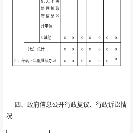
机关不再
处理其政
府信息公
开申请
3.其他
0
0
0
0
0
0
0
（七）总计
0
0
0
0
0
0
0
0
四、结转下年度继续办理
0
0
0
0
0
0
四、政府信息公开行政复议、行政诉讼情
况