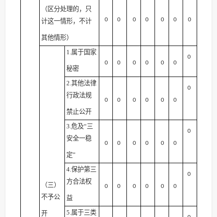
（区分处理的，只
0
0
0
0
0
0
0
计这一情形，不计
其他情形）
1.属于国家
0
0
0
0
0
0
0
秘密
2.其他法律
0
行政法规
0
0
0
0
0
0
禁止公开
3.危及“三
0
安全一稳
0
0
0
0
0
0
定”
4.保护第三
0
方合法权
（三）
0
0
0
0
0
0
不予公
益
5.属于三类
开