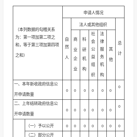
申请人情况
法人或其他组织
（本列数据的勾稽关系
社
法
为：第一项加第二项之
自
商
科
会
律
总
和，等于第三项加第四项
然
公
服
其
业
研
计
之和）
益
务
人
企
机
他
组
机
业
构
织
构
一、本年新收政府信息公
0
0
0
0
0
0
0
开申请数量
二、上年结转政府信息公
0
0
0
0
0
0
0
开申请数量
（一）予以公开
0
0
0
0
0
0
0
（二）部分公开