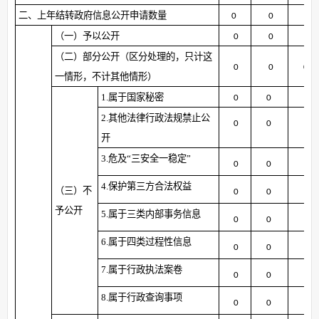
二、上年结转政府信息公开申请数量
0
0
0
（一）予以公开
0
0
0
（二）部分公开
（区分处理的，只计这
0
0
0
一情形，不计其他情形）
1.属于国家秘密
0
0
0
2.其他法律行政法规禁止公
0
0
0
开
3.危及“三安全一稳定”
0
0
0
4.保护第三方合法权益
（三）不
0
0
0
予公开
5.属于三类内部事务信息
0
0
0
6.属于四类过程性信息
0
0
0
7.属于行政执法案卷
0
0
0
8.属于行政查询事项
0
0
0