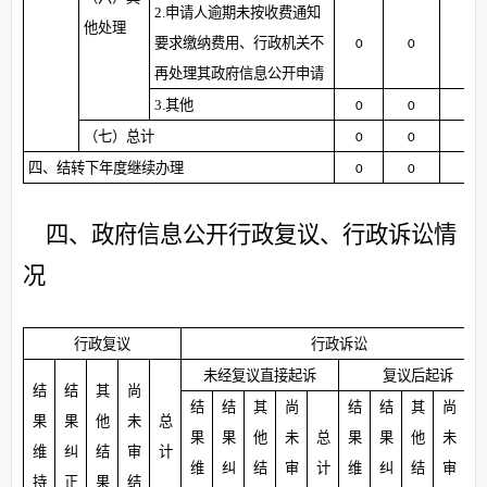
2.申请人逾期未按收费通知
他处理
要求缴纳费用、行政机关不
0
0
0
再处理其政府信息公开申请
3.其他
0
0
0
（七）总计
0
0
0
四、结转下年度继续办理
0
0
0
四、政府信息公开行政复议、行政诉讼情
况
行政复议
行政诉讼
未经复议直接起诉
复议后起诉
结
结
其
尚
结
结
其
尚
结
结
其
尚
果
果
他
未
总
果
果
他
未
总
果
果
他
未
维
纠
结
审
计
维
纠
结
审
计
维
纠
结
审
持
正
果
结