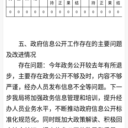
持
正
果
结
持
正
果
结
0
0
0
0
0
0
0
0
0
0
0
0
0
0
0
五、政府信息公开工作存在的主要问题
及改进情况
存在问题：今年政务公开较去年有所退
步，
主要
存在政务公开不够及时，
内容不够
严谨
，
经办人员发布信息不全等问题
。
下一
步
我局将加强政务信息管理
和培训
，
提升经
办人员业务水平，不断
推动政府信息公开标
准化规范化
。
同时既加大
政策解读、积极回