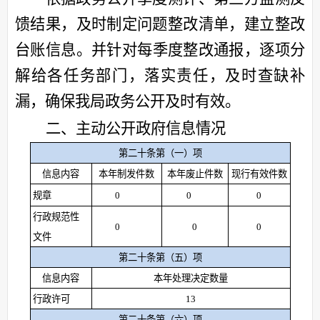
馈结果，及时制定问题
整改
清单，
建立
整改
台账信息。
并针对每季度整改通报
，
逐项分
解给各任务部门，落实责任，
及时查缺补
漏，
确保我局政务公开及时有效。
二、主动公开政府信息情况
第二十条第（一）项
信息内容
本年制发件数
本年废止件数
现行有效件数
规章
0
0
0
行政规范性
0
0
0
文件
第二十条第（五）项
信息内容
本年处理决定数量
行政许可
13
第二十条第（六）项