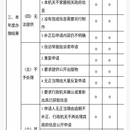
1.本机关不掌握相关政府信
0
0
0
息
（四）无
三、本
2.没有现成信息需要另行制
0
0
0
法提供
年度办
作
理结果
3.补正后申请内容仍不明确
0
0
0
1.信访举报投诉类申请
0
0
0
2.重复申请
0
0
0
（五）不
3.要求提供公开出版物
0
0
0
予处理
4.无正当理由大量反复申请
0
0
0
5.要求行政机关确认或重新
0
0
0
出具已获取信息
1.申请人无正当理由逾期不
补正、行政机关不再处理其
0
0
0
政府信息公开申请
（六）其