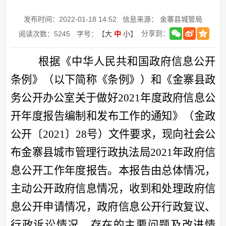
发布时间：2022-01-18 14:52
信息来源： 金寨县城管局
分享到：
阅读次数：
5245
字号：【
大
中
小
】
根据《中华人民共和国政府信息公开
条例》（以下简称《条例》）
和
《金寨县政
务公开办公室关于做好
202
1
年度政府信息公
开年度报告编制
和发布
工作的通知》（金政
公开〔
2021〕
28
号）文件要求
，
现
向社会公
布
金寨县
城市管理行政执法局
202
1
年政府信
息公开工作年度报告。本报告由总体情况，
主动公开政府信息情况，收到和处理政府信
息公开申请情况，政府信息公开行政复议、
行政诉讼情况，存在的主要问题及改进情