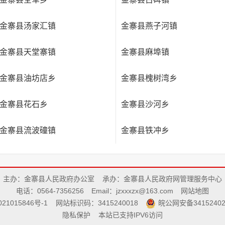
金寨县汤家汇镇
金寨县燕子河镇
金寨县天堂寨镇
金寨县麻埠镇
金寨县油坊店乡
金寨县槐树湾乡
金寨县花石乡
金寨县沙河乡
金寨县流波䃥镇
金寨县铁冲乡
主办：金寨县人民政府办公室
承办：金寨县人民政府网管理服务中心
电话：0564-7356256
Email：jzxxxzx@163.com
网站地图
21015846号-1
网站标识码：3415240018
皖公网安备34152402
隐私保护
本站已支持IPV6访问