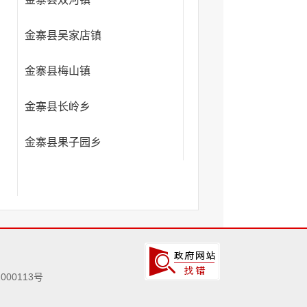
金寨县吴家店镇
金寨县梅山镇
金寨县长岭乡
金寨县果子园乡
000113号