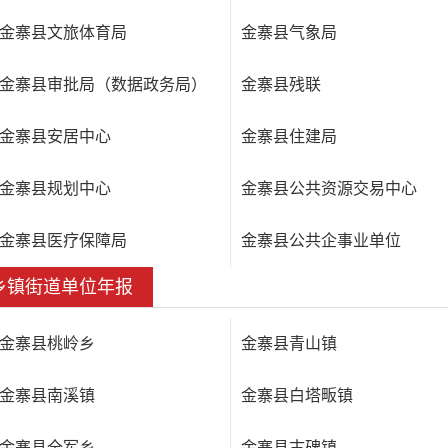
金寨县文旅体育局
金寨县气象局
金寨县审批局（数据政务局）
金寨县残联
金寨县安居中心
金寨县住建局
金寨县规划中心
金寨县公共资源交易中心
金寨县医疗保障局
金寨县公共企事业单位
乡镇街道单位年报
金寨县桃岭乡
金寨县青山镇
金寨县南溪镇
金寨县白塔畈镇
金寨县全军乡
金寨县古碑镇