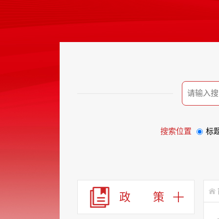
搜索位置
标
政 策