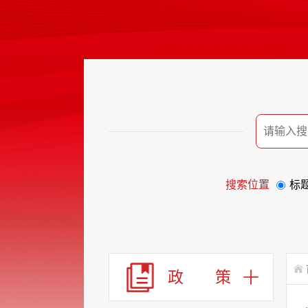
搜索位置
标
政 策