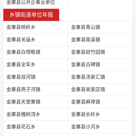
金寨县公共企事业单位
乡镇街道单位年报
金寨县桃岭乡
金寨县青山镇
金寨县关庙乡
金寨县南溪镇
金寨县白塔畈镇
金寨县斑竹园镇
金寨县全军乡
金寨县古碑镇
金寨县双河镇
金寨县汤家汇镇
金寨县燕子河镇
金寨县吴家店镇
金寨县天堂寨镇
金寨县麻埠镇
金寨县槐树湾乡
金寨县长岭乡
金寨县花石乡
金寨县沙河乡