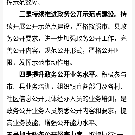
挥示范效应。
三是持续推进政务公开示范点建设。
持
续开展公开示范点建设，
严格按照
市、
县政
务公开要求，
进一步
加强政务公开工作
，
完
善公开内容
，
规范公开形式
，
严格公开时
限
，发挥示范带动作用。
四是
提升
政务公开
业务水平
。
积极参与
市、县业务培训，组织镇直各部门及各村、
社区
信息公开具体经办人员的业务培训，
是
政务公开业务人员
熟悉公开内容和要求，提
高业务技能，增强公开能力水平。
五是加大政务公开督查力度。
继续执行
“一