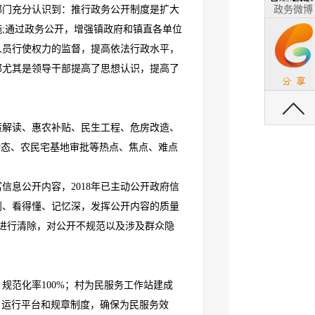
政务微博
部门充分认识到：推行政务公开制度是扩大
施
;
通过政务公开，增强镇政府和镇直各单位
人员行使权力的监督，提高依法行政水平，
部尤其是领导干部提高了思想认识，提高了
返回顶部
策解读、惠农补贴、民生工程、危房改造、
动态、农民宅基地审批等热点、焦点、难点
富信息公开内容，
2018
年已主动公开政府信
到、看得懂、记忆深，发挥公开内容的质量
进行清除，对公开不规范以及涉及群众隐
、规范化率
100%
；村为民服务工作站建成
、运行平台和规章制度，确保为民服务效