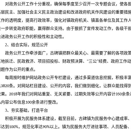
对政务公开工作十分重视，确保每季度至少召开一次专题会议，使各
基层民主、加强社会主义民主政治建设和改进政府机关作风建设的重要措
工作的透明度，提高行政效率，强化对镇政府机关、镇直各单位及其工作
进一步转变政府职能，赢得群众支持。由于狠抓了宣传发动工作，各级干
推进政务公开工作的积极性和主动性。
2
、结合实际，规范公开
政务公开工作牵涉面广，古碑镇把群众最关心、最需要了解的各项政
征地拆迁、民政救济、项目招投标、财政预决算、
“三公”经费、政府工作
问题作为公开的重点。
每周按时维护网站政务公开专栏建设，通过多渠道信息挖掘，积极丰
息
条。对网站栏目建设、公开的内容，我们做到细化，让群众能找得
3820
效果。
年我们对网站重复、无关紧要、过期失效等公开内容计
余条
2018
350
私内容公布信息
余条进行整改。
100
3
、夯实基础，打造平台
积极开展为民服务体系建设，截至目前，古碑镇为民服务中心建成率
率达到
，规范化率达
以上。镇为民服务大厅进驻事项、人员配备
100%
90%