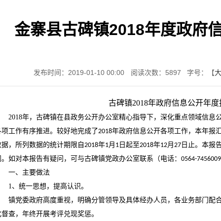
金寨县古碑镇2018年度政府
发布时间：2019-01-10 00:00
阅读次数：
5897
字号：【
古碑镇
2018
年政府信息公开年度
2018
年，古碑镇在县政务公开办公室精心指导下，深化重点领域信息
各项工作有序推进。较好地完成了
年政府信息公开各项工作，本年报
2018
数据，所列数据的统计期限自
年
月
日起至
年
月
日止。本报
2018
1
1
2018
12
27
阅。如对本报告有疑问，可与古碑镇党政办公室联系（电话：
0564-7456009
一、主要做法
1
、统一思想，提高认识。
镇党委政府高度重视，明确分管领导及具体经办人员，各业务部门配
化督查，年终开展考评兑现奖惩。