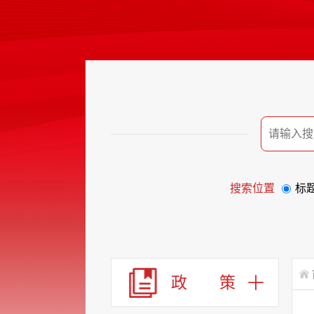
搜索位置
标
政 策