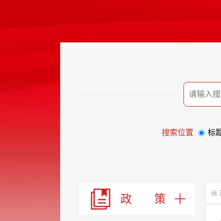
搜索位置
标
政 策