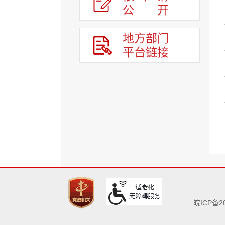
公
开
地方部门
平台链接
皖ICP备20