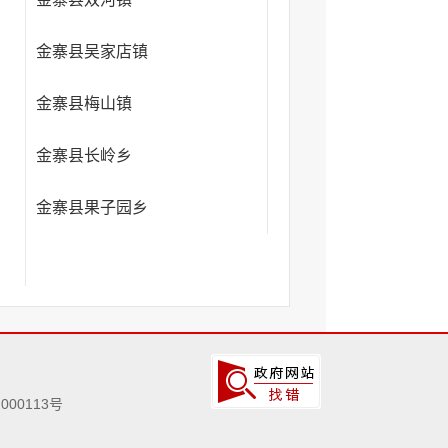
金寨县吴家店镇
金寨县梅山镇
金寨县长岭乡
金寨县果子园乡
000113号