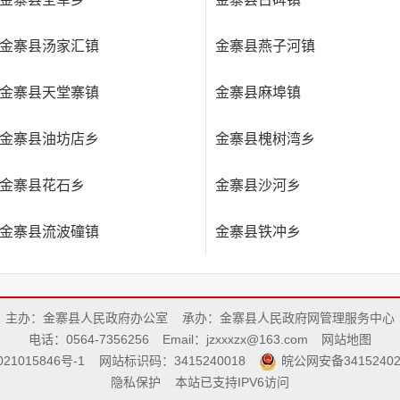
金寨县汤家汇镇
金寨县燕子河镇
金寨县天堂寨镇
金寨县麻埠镇
金寨县油坊店乡
金寨县槐树湾乡
金寨县花石乡
金寨县沙河乡
金寨县流波䃥镇
金寨县铁冲乡
主办：金寨县人民政府办公室
承办：金寨县人民政府网管理服务中心
电话：0564-7356256
Email：jzxxxzx@163.com
网站地图
21015846号-1
网站标识码：3415240018
皖公网安备34152402
隐私保护
本站已支持IPV6访问