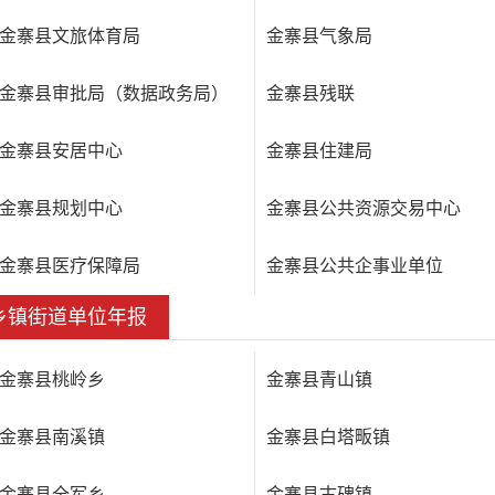
金寨县文旅体育局
金寨县气象局
金寨县审批局（数据政务局）
金寨县残联
金寨县安居中心
金寨县住建局
金寨县规划中心
金寨县公共资源交易中心
金寨县医疗保障局
金寨县公共企事业单位
乡镇街道单位年报
金寨县桃岭乡
金寨县青山镇
金寨县南溪镇
金寨县白塔畈镇
金寨县全军乡
金寨县古碑镇