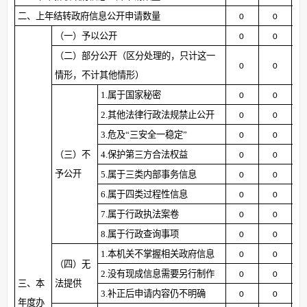
二、上年结转政府信息公开申请数量
0
0
（一）予以公开
0
0
（二）部分公开
（区分处理的，只计这一
0
0
情形，不计其他情形）
1.属于国家秘密
0
0
2.其他法律行政法规禁止公开
0
0
3.危及“三安全一稳定”
0
0
（三）不
4.保护第三方合法权益
0
0
予公开
5.属于三类内部事务信息
0
0
6.属于四类过程性信息
0
0
7.属于行政执法案卷
0
0
8.属于行政查询事项
0
0
1.本机关不掌握相关政府信息
0
0
（四）无
2.没有现成信息需要另行制作
0
0
三、本
法提供
3.补正后申请内容仍不明确
0
0
年度办