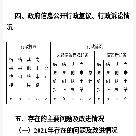
四、政府信息公开行政复议、行政诉讼情
况
行政复议
行政诉讼
未经复议直接起诉
复议后起诉
结
结
其
尚
结
结
其
尚
结
结
其
尚
果
果
他
未
总
果
果
他
未
总
果
果
他
未
维
纠
结
审
计
维
纠
结
审
计
维
纠
结
审
持
正
果
结
持
正
果
结
持
正
果
结
0
0
0
0
0
0
0
0
0
0
0
0
0
0
0
五、存在的主要问题及改进情况
（一）
2021年存在的问题及改进情况