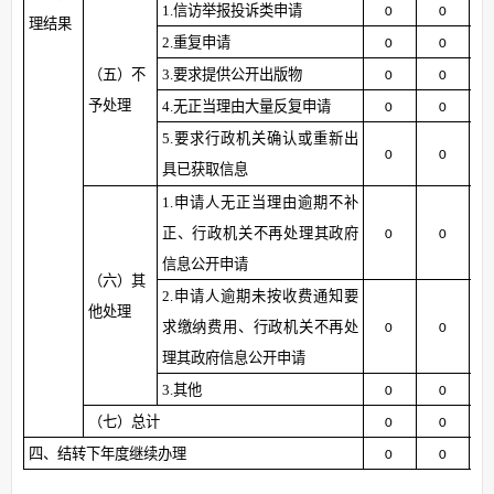
1.信访举报投诉类申请
0
0
理结果
2.重复申请
0
0
（五）不
3.要求提供公开出版物
0
0
予处理
4.无正当理由大量反复申请
0
0
5.要求行政机关确认或重新出
0
0
具已获取信息
1.申请人无正当理由逾期不补
正、行政机关不再处理其政府
0
0
信息公开申请
（六）其
2.申请人逾期未按收费通知要
他处理
求缴纳费用、行政机关不再处
0
0
理其政府信息公开申请
3.其他
0
0
（七）总计
0
0
四、结转下年度继续办理
0
0