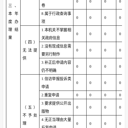
0
0
0
0
卷
三、
本年
8.
属于行政查询事
0
0
0
0
度办
项
理结
1.
本机关不掌握相
0
0
0
0
果
关政府信息
（四）
2.
没有现成信息需
无法提
0
0
0
0
要另行制作
供
3.
补正后申请内容
0
0
0
0
仍不明确
1.
信访举报投诉类
0
0
0
0
申请
2.
重复申请
0
0
0
0
3.
要求提供公开出
（五）
0
0
0
0
版物
不予处
4.
无正当理由大量
理
0
0
0
0
反复申请