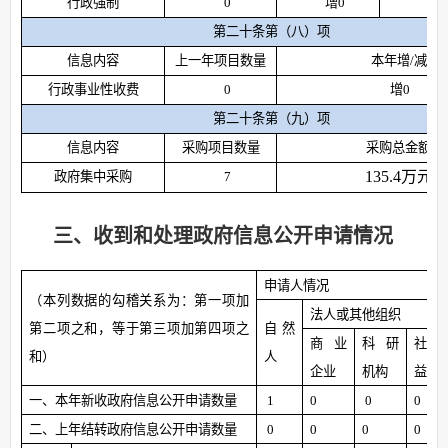
行政强制
0
增
0
第二十条第（八）项
信息内容
上一年项目数量
本年增
/
减
行政事业性收费
0
增
0
第二十条第（九）项
信息内容
采购项目数量
采购总金额
135.4万元
政府集中采购
7
三、收到和处理政府信息公开申请情况
申请人情况
（本列数据的勾稽关系为：第一项加
法人或其他组织
第二项之和，等于第三项加第四项之
自然
商业
科研
社会
和）
人
企业
机构
益组
一、本年新收政府信息公开申请数量
1
0
0
0
二、上年结转政府信息公开申请数量
0
0
0
0