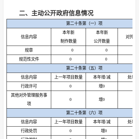
二、主动公开政府信息情况
第二十条第（一）项
本年新
本年新
信息内容
对外公
制作数量
公开数量
规章
0
0
规范性文件
0
0
第二十条第（五）项
信息内容
上一年项目数量
本年增
/
减
处理
行政许可
0
增
0
其他对外管理服务事
0
增
0
项
第二十条第（六）项
信息内容
上一年项目数量
本年增
/
减
处理
行政处罚
0
增
0