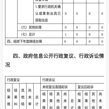
5.
要求行政机关确
认或重新出具已
0
0
0
0
获取信息
（六）其他处理
0
0
0
0
（七）总计
1
0
0
0
四、结转下年度继续办理
0
0
0
0
四、政府信息公开行政复议、行政诉讼情
况
行政复议
行政诉讼
未经复议直接起诉
复议后起诉
结
结
其
尚
结
结
其
尚
结
结
其
尚
果
果
他
未
总
果
果
他
未
总
果
果
他
未
维
纠
结
审
计
维
纠
结
审
计
维
纠
结
审