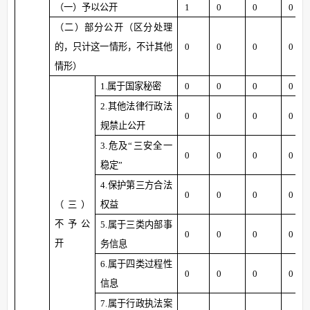
（一）予以公开
1
0
0
0
（二）部分公开（区分处理
的，只计这一情形，不计其他
0
0
0
0
情形）
1.
属于国家秘密
0
0
0
0
2.
其他法律行政法
0
0
0
0
规禁止公开
3.
危及
“
三安全一
0
0
0
0
稳定
”
4.
保护第三方合法
0
0
0
0
（三）
权益
不予公
5.
属于三类内部事
0
0
0
0
开
务信息
6.
属于四类过程性
0
0
0
0
信息
7.
属于行政执法案