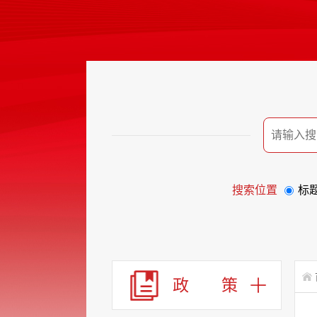
搜索位置
标
政 策