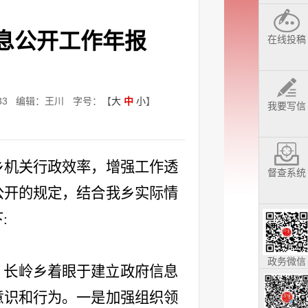
信息公开工作年报
在线投稿
33
编辑：王川
字号：【
大
中
小
】
我要写信
乡
机关行政效率，增强工作透
督查系统
公开的规定，结合我乡实际情
:
政务微信
，
长岭乡
着眼于建立政府信息
意识和行为。
一
是加强组织领