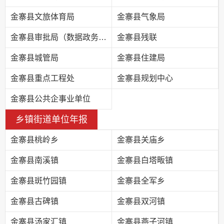
金寨县文旅体育局
金寨县气象局
金寨县审批局（数据政务局）
金寨县残联
金寨县城管局
金寨县住建局
金寨县重点工程处
金寨县规划中心
金寨县公共企事业单位
乡镇街道单位年报
金寨县桃岭乡
金寨县关庙乡
金寨县南溪镇
金寨县白塔畈镇
金寨县斑竹园镇
金寨县全军乡
金寨县古碑镇
金寨县双河镇
金寨县汤家汇镇
金寨县燕子河镇