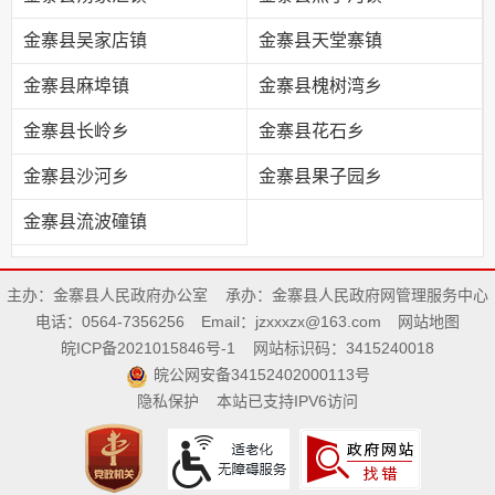
金寨县吴家店镇
金寨县天堂寨镇
金寨县麻埠镇
金寨县槐树湾乡
金寨县长岭乡
金寨县花石乡
金寨县沙河乡
金寨县果子园乡
金寨县流波䃥镇
主办：金寨县人民政府办公室
承办：金寨县人民政府网管理服务中心
电话：0564-7356256
Email：jzxxxzx@163.com
网站地图
皖ICP备2021015846号-1
网站标识码：3415240018
皖公网安备34152402000113号
隐私保护
本站已支持IPV6访问