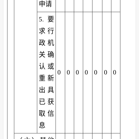
申请
5.要
求行
政机
关确
认或
0
0
0
0
0
0
0
重新
出具
已获
取信
息