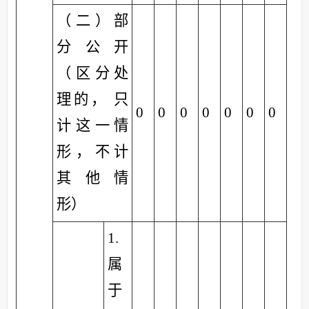
（二）部
分公开
（区分处
理的， 只
0
0
0
0
0
0
0
计这一情
形，不计
其他情
形）
1.
属
于