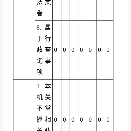
法案
卷
8.属
于行
政查
0
0
0
0
0
0
0
询事
项
1.本
机关
不掌
握相
0
0
0
0
0
0
0
关政