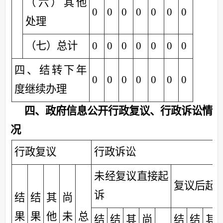
（六）其他
0
0
0
0
0
0
0
处理
（七）总计
0
0
0
0
0
0
0
四、结转下年
0
0
0
0
0
0
0
度继续办理
四、政府信息公开行政复议、行政诉讼情
况
行政复议
行政诉讼
未经复议直接起
复议后起
诉
结
结
其
尚
果
果
他
未
总
结
结
其
尚
结
结
其