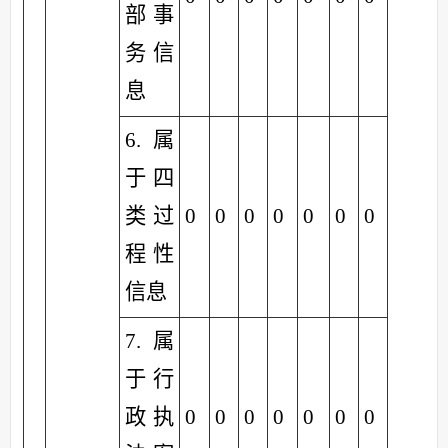
部事
务信
息
6.属
于四
类过
0
0
0
0
0
0
0
程性
信息
7.属
于行
政执
0
0
0
0
0
0
0