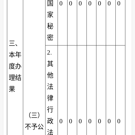
国
0
0
0
0
0
0
0
家
秘
密
三、
2.
本年
其
度办
他
理结
法
果
律
行
（三）
政
0
0
0
0
0
0
0
不予公
法