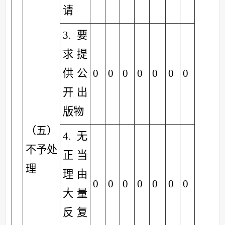
请
3.要
求提
供公
0
0
0
0
0
0
0
开出
版物
（五）
4.无
不予处
正当
理
理由
0
0
0
0
0
0
0
大量
反复