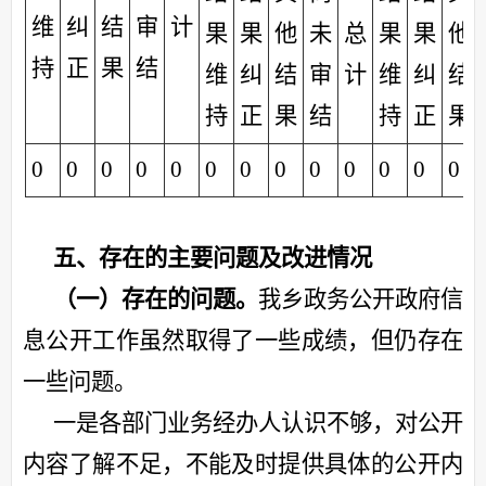
维
纠
结
审
计
果
果
他
未
总
果
果
他
持
正
果
结
维
纠
结
审
计
维
纠
结
持
正
果
结
持
正
果
0
0
0
0
0
0
0
0
0
0
0
0
0
五、存在的主要问题及改进情况
（一）存在的问题。
我乡政务公开政府信
息公开工作虽然取得了一些成绩，但仍存在
一些问题。
一是各部门业务经办人认识不够，对公开
内容了解不足，不能及时提供具体的公开内