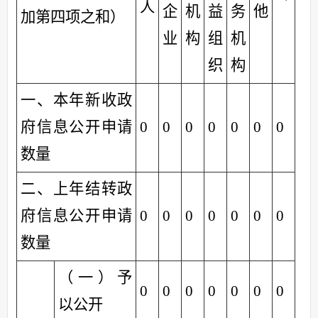
人
企
机
益
务
他
加第四项之和）
业
构
组
机
织
构
一、本年新收政
府信息公开申请
0
0
0
0
0
0
0
数量
二、上年结转政
府信息公开申请
0
0
0
0
0
0
0
数量
（一）予
0
0
0
0
0
0
0
以公开