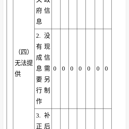
府信
息
2.没
有现
（四）
成信
无法提
息需
0
0
0
0
0
0
0
供
要另
行制
作
3.补
正后