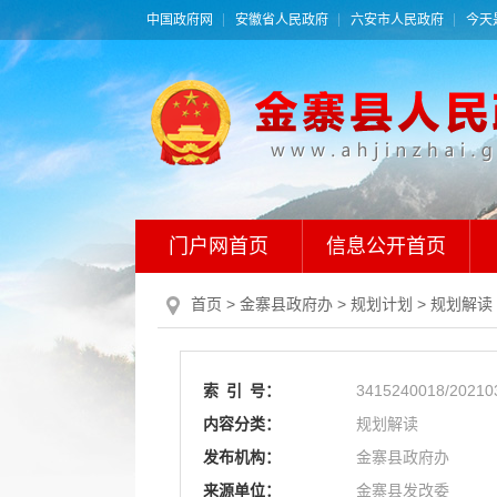
中国政府网
安徽省人民政府
六安市人民政府
今天是
门户网首页
信息公开首页
首页
> 金寨县政府办
>
规划计划
>
规划解读
索
引
号：
3415240018/20210
内容分类：
规划解读
发布机构：
金寨县政府办
来源单位：
金寨县发改委