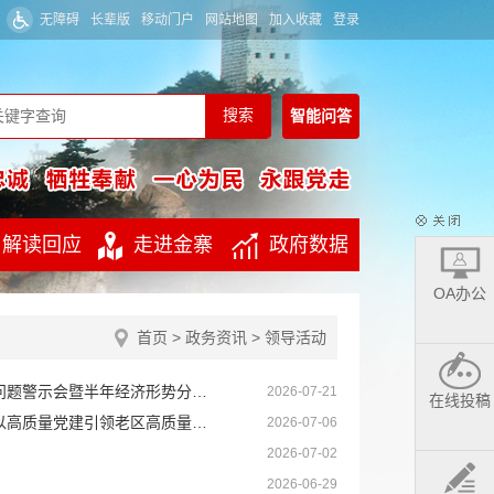
无障碍
长辈版
移动门户
网站地图
加入收藏
登录
智能
问答
解读回应
走进金寨
政府数据
OA办公
首页
>
政务资讯
> 领导活动
2025年度全县真抓实干表彰大会、2026年二季度工作会议及重点领域突出问题警示会暨半年经济形势分析会召开
2026-07-21
在线投稿
董益乐强调：认真学习贯彻习近平总书记重要讲话精神 弘扬伟大建党精神 以高质量党建引领老区高质量发展
2026-07-06
2026-07-02
2026-06-29