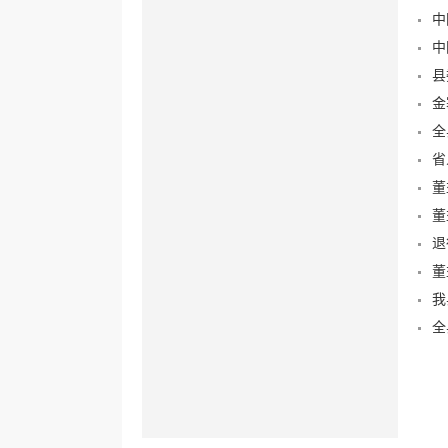
中
中
县
金
全
省
董
董
退
董
我
全