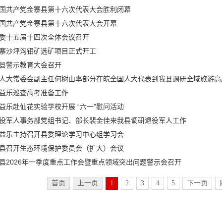
国共产党金寨县第十六次代表大会胜利闭幕
国共产党金寨县第十六次代表大会开幕
委十五届十四次全体会议召开
寨沙坪沟钼矿选矿项目正式开工
县警示教育大会召开
人大常委会副主任何树山率部分在皖全国人大代表到我县调研全域旅游高
益乐巡查高考准备工作
益乐赴仙花实验学校开展 “六一”慰问活动
役军人事务部党组书记、部长裴金佳来我县调研退役军人工作
益乐主持召开县委理论学习中心组学习会
县召开生态环境保护委员会（扩大）会议
县2026年一季度重点工作会暨重点领域突出问题警示会召开
首页
上一页
1
2
3
4
5
下一页