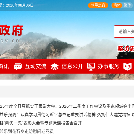
：2026年08月06日
领导之窗
简体
繁体
资讯
互动交流
信息公开
办事服务
县“两优一先”表彰大会暨专题党课报告会召开
益乐到花石乡走访慰问老党员