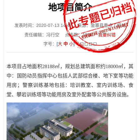
地项目简介
发表时间：2020-07-13 14:47
来源：金寨县重点工程处
责任编辑：冯行空
点击数：
1016
我要纠错
字号：
[
大
中
小
]
本项目占地面积28188㎡，规划总建筑面积约18000㎡，其
中：国防动员指挥中心包括人武部综合楼、地下室等功能
用房；警察训练基地包括：培训教室、室内训练场、食
堂、攀岩训练塔等功能用房及室外配套等公共服务设施。