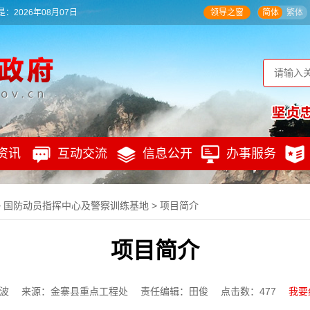
：2026年08月07日
领导之窗
简体
繁体
资讯
互动交流
信息公开
办事服务
>
国防动员指挥中心及警察训练基地
>
项目简介
项目简介
波
来源：金寨县重点工程处
责任编辑：田俊
点击数：
477
我要