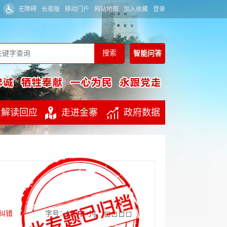
无障碍
长辈版
移动门户
网站地图
加入收藏
登录
智能
问答
解读回应
走进金寨
政府数据
纠错
字号：
[
大
中
小
]