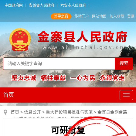
中国政府网
安徽省人民政府
六安市人民政府
领导之窗
移动门户
网站地图
加入收藏
登录
首页
首页
>
信息公开
>
重大建设项目批准与实施
>
金寨县金刚台路
（天堂湖路至金岭路段）工程
>
批准结果
可研批复