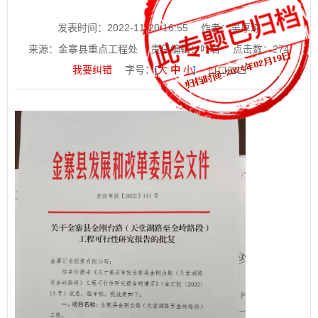
发表时间：2022-11-20 16:55
作者：吴厚琼
来源：金寨县重点工程处
责任编辑：叶君
点击数：
274
我要纠错
字号：
[
大
中
小
]