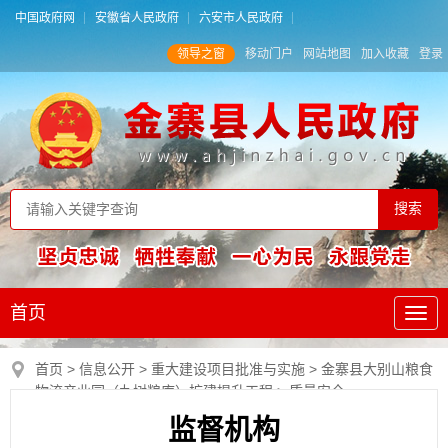
中国政府网
安徽省人民政府
六安市人民政府
领导之窗
移动门户
网站地图
加入收藏
登录
首页
首页
>
信息公开
>
重大建设项目批准与实施
>
金寨县大别山粮食
物流产业园（九树粮库）扩建提升工程
>
质量安全
监督机构