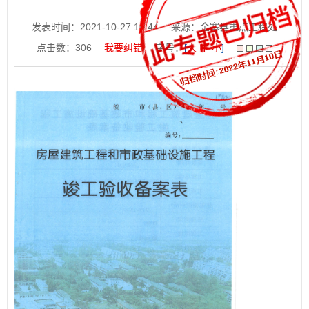
发表时间：2021-10-27 10:44
来源：金寨县重点工程处
点击数：
306
我要纠错
字号：
[
大
中
小
]