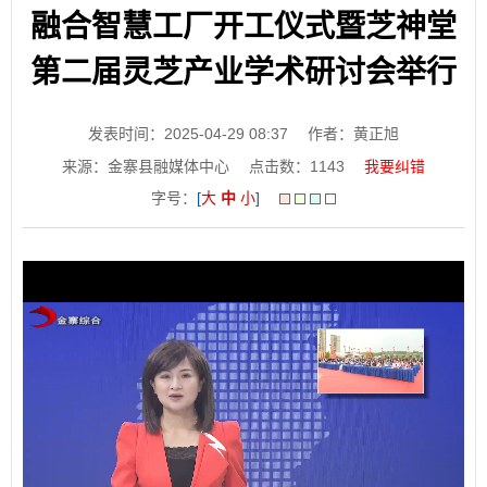
融合智慧工厂开工仪式暨芝神堂
第二届灵芝产业学术研讨会举行
发表时间：2025-04-29 08:37
作者：黄正旭
来源：金寨县融媒体中心
点击数：
1143
我要纠错
字号：
[
大
中
小
]