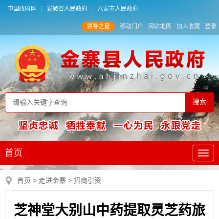
中国政府网
安徽省人民政府
六安市人民政府
领导之窗
移动门户
网站地图
加入收藏
登录
首页
首页
>
走进金寨
>
招商引资
芝神堂大别山中药提取灵芝药旅