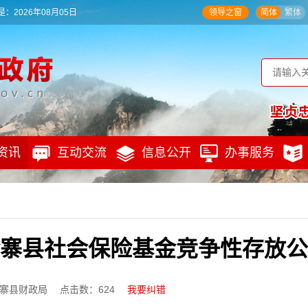
：2026年08月05日
领导之窗
简体
繁体
资讯
互动交流
信息公开
办事服务
寨县社会保险基金竞争性存放公
寨县财政局
点击数：
624
我要纠错