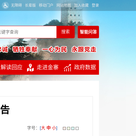
无障碍
长辈版
移动门户
网站地图
加入收藏
登录
智能
问答
解读回应
走进金寨
政府数据
告
字号：
[
大
中
小
]