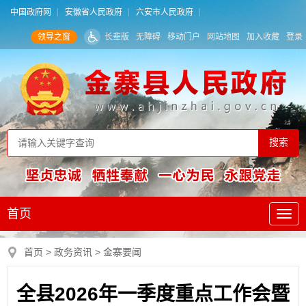
中国政府网
安徽省人民政府
六安市人民政府
领导之窗
长辈版
无障碍
移动门户
网站地图
加入收藏
登录
首页
首页
>
政务资讯
>
金寨要闻
全县2026年一季度重点工作会暨