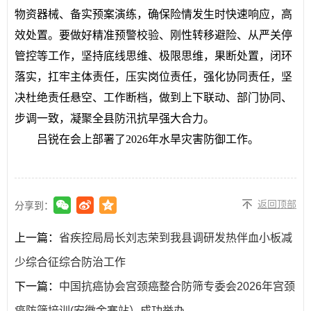
物资器械、备实预案演练，确保险情发生时快速响应，高
效处置。要做好精准预警校验、刚性转移避险、从严关停
管控等工作，坚持底线思维、极限思维，果断处置，闭环
落实，扛牢主体责任，压实岗位责任，强化协同责任，坚
决杜绝责任悬空、工作断档，做到上下联动、部门协同、
步调一致，凝聚全县防汛抗旱强大合力。
吕锐在会上部署了2026年水旱灾害防御工作。
返回顶部
分享到：
上一篇：
省疾控局局长刘志荣到我县调研发热伴血小板减
少综合征综合防治工作
下一篇：
中国抗癌协会宫颈癌整合防筛专委会2026年宫颈
癌防筛培训(安徽金寨站）成功举办