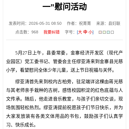
一”慰问活动
发表时间：2026-05-31 08:50
作者：祝菁菁
来源：县妇联
点击数：
968
我要纠错
字号：
[
大
中
小
]
5月27日上午，县委常委，金寨经济开发区（现代产
业园区）党工委书记、管委会主任缪亚涛来到金寨县光慈
小学，看望慰问全体少年儿童，送上节日祝福与关怀。
缪亚涛首先来到校内古柏旁，驻足端详这棵由蒋光慈
与其老师亲手栽种的古树，感悟校园积淀的红色底蕴与人
文传承。随后，他走进音乐教室，与孩子们亲切交谈，现
场氛围轻松热烈。缪亚涛提前祝愿孩子们节日快乐，并为
大家发放装有各类文体用品的书包，鼓励孩子们认真学
习、快乐成长。