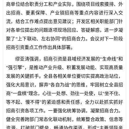
商单位结合职责分工和产业实际，围绕项目线索摸排、外
出招商、要素保障、产业链招商等重点内容进行深入交
流，结合工作难点提出意见建议；开发区相关职能部门针
对各单位提出的问题逐项现场回应、答疑解惑，进一步凝
聚了“上下联动、左右协同”的招商合力。会议对下一阶段
招商引资重点工作作出具体部署。
缪亚涛强调，招商引资是县域经济发展的“生命线”和
“强引擎”，是推动产业升级、积蓄发展动能、实现高质量
发展的关键抓手。全县各相关单位要切实提高政治站位，
强化大局意识，摒弃“各自为战”的思维，牢固树立全县招
商“一盘棋”理念，心往一处想、劲往一处使，以“坐不住、
等不起、慢不得”的紧迫感和责任感，全力以赴抓实抓好
招商引资各项工作。一要强化统筹协调，凝聚招商合力。
健全完善跨部门常态化联动机制，统筹整合政策、信息等
资源，打破部门壁垒，畅通协作渠道，形成“主要领导亲