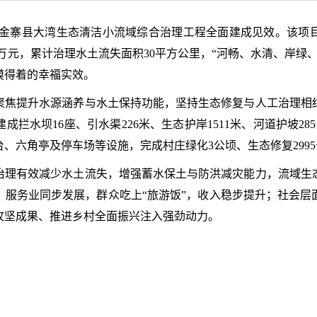
，金寨县大湾生态清洁小流域综合治理工程全面建成见效。该项
85万元，累计治理水土流失面积30平方公里，“河畅、水清、岸
摸得着的幸福实效。
聚焦提升水源涵养与水土保持功能，坚持生态修复与人工治理相
拦水坝16座、引水渠226米、生态护岸1511米、河道护坡2
平台、六角亭及停车场等设施，完成村庄绿化3公顷、生态修复299
治理有效减少水土流失，增强蓄水保土与防洪减灾能力，流域生
、服务业同步发展，群众吃上“旅游饭”，收入稳步提升；社会层
攻坚成果、推进乡村全面振兴注入强劲动力。