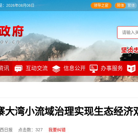
：2026年08月06日
领导之窗
简体
繁体
资讯
互动交流
信息公开
办事服务
寨大湾小流域治理实现生态经济
西日报
点击数：
327
我要纠错