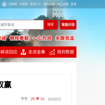
无障碍
长辈版
移动门户
网站地图
加入收藏
登录
智能
问答
解读回应
走进金寨
政府数据
双赢
字号：
[
大
中
小
]