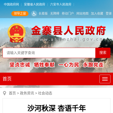
中国政府网
安徽省人民政府
六安市人民政府
领导之窗
长辈版
无障碍
移动门户
网站地图
加入收藏
登录
首页
首页
>
政务资讯
>
社会动态
沙河秋深 杏语千年