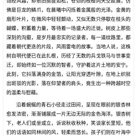
饱经风霜，却依旧挺拔如松，苍劲的枝桠向天空延展，仿
佛是巨龙的鳞爪，在晨曦中闪烁着金属般的光泽。金黄的
扇形叶片，在微风中轻轻颤动，又似无数只停歇在枝头的
蝴蝶，积蓄着力量，等待着一场盛大的迁徙。树皮上那些
深刻的沟壑，是岁月最忠实的记录者，每一道纹路里，都
藏着朝代更迭的片段，风雨雷电的故事。当地人说，这株
树自明代便已在此扎根，历经了无数的兵戈铁马与世事变
迁，却始终如一位沉默的智者，守护着这片土地的安宁。
此刻，它抖落满身的金箔，让阳光穿透叶隙，在地上织就
出斑驳的光影，落在仰望者的肩头，竟生出一种跨越时空
的温柔与慰藉。
沿着蜿蜒的青石小径走过田间，呈现在眼前的银杏林
愈发浓密，渐渐铺展成一片无边无际的金色海洋。银杏树
下，老人们或坐或立，诉说秋收秋种，笑谈家长里短，他
们的话语如同林间的风，轻柔而悠长。孩子们则在叶海中