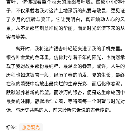
杏叶， 仿佛握着整个秋天的脉络与呼吸。这枚小小的叶
子，不仅承载着我对这片土地深沉的热爱与敬畏，更见证
了岁月的流转与变迁。它让我明白，真正触动人心的风
景，从不是那些刻意堆砌的华丽，而是时光沉淀下来的从
容与静美。
离开时，我将这片银杏叶轻轻夹进了我的手机壳里。
银杏叶金黄的色泽里，仿佛封存着千年的阳光，也悄然承
载了我对故乡那份最纯粹、最温柔的眷恋。或许，人生的
历程也如这银杏一般，经历了春的萌发、夏的生长，最终
在秋的萧瑟中绽放出最绚烂的生命光彩，而后化作春泥，
默默滋养着新的希望。而沙河的银杏，便是这生命轮回中
最美的注脚，静默地伫立着，等待着每一个渴望与时光对
话、与历史共鸣的人，前来聆听它诉说的古老传奇。
标签：
旅游观光