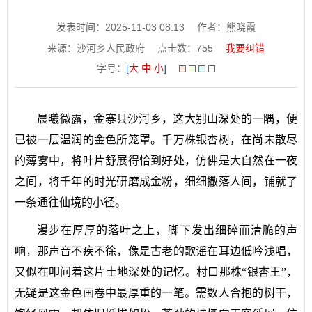
发表时间：2025-11-03 08:13
作者：熊晓霞
来源：沙河乡人民政府
点击数：
755
我要纠错
字号：
[
大
中
小
]
晨曦微露，金寨县沙河乡，这大别山深处的一隅，便
已被一层温润的金色所笼罩。千万株银杏树，在尚未散尽
的薄雾中，将叶片舒展得恰到好处，仿佛是大自然在一夜
之间，将千年的时光研磨成金粉，细细撒落人间，铺就了
一条通往仙境的小径。
漫步在厚厚的落叶之上，脚下发出细碎而清脆的声
响，那声音不疾不徐，像是古老的歌谣在耳边低吟浅唱，
又似在叩问着这片土地深处的记忆。村口那株“银杏王”，
无疑是这金色画卷中最厚重的一笔。需数人合抱的树干，