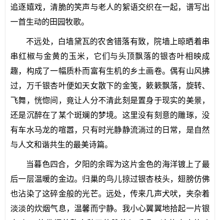
追逐嬉戏，清脆的笑声与老人的絮语交织在一起，谱写出
一首生动的田园牧歌。
不远处，白墙黛瓦的农舍错落有致，院墙上晾晒着串
串红椒与金黄的玉米，它们与头顶飘落的银杏叶相映成
趣，构成了一幅质朴而富有生机的乡土画卷。偶有山风拂
过，万千银杏叶便如天女散下的金笺，簌簌飘落，旋转、
飞舞，恍惚间，竟让人分不清此刻是置身于现实的美景，
还是沉醉在了某个斑斓的梦境。这里没有刻意的雕琢，没
有车水马龙的喧嚣，只有时光静静流淌过的日常，是自然
与人文和谐共生的最美诗篇。
当暮色四合，夕阳的余晖为这片金色的海洋镀上了最
后一层温暖的金边。归巢的鸟儿掠过银杏枝头，翅膀仿佛
也沾染了这碎金般的光芒。远处，传来几声犬吠，夹杂着
淡淡的炊烟气息，温馨而宁静。我小心翼翼地拾起一片银