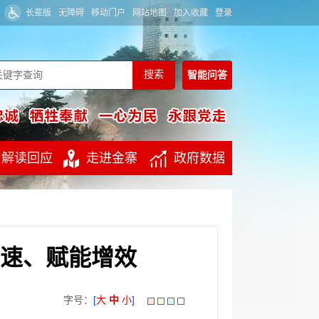
长辈版
无障碍
移动门户
网站地图
加入收藏
登录
智能
问答
解读回应
走进金寨
政府数据
速、赋能增效
字号：
[
大
中
小
]