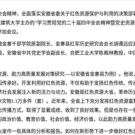
全会精神，全面落实安徽省委关于红色资源保护与利用的决策部
徽建筑大学主办的“学习贯彻党的二十届四中全会精神暨党史资
参加会议。
徽金寨干部学院原副院长、金寨县红军历史研究会会长胡遵远应
授，安徽省中共党史学会副会长、合肥工业大学陈殿林教授，中国
源、助力高质量发展对策研究----以安徽省金寨县为例》。他
因传承好。开发利用好红色资源，不仅有助于发扬红色传统、传
济社会发展注入新的活力与动力。安徽是红色资源大省，革命历
革命文物1.1万多件（套）。近年来，全省上下充分发挥红色资源
化传播方式，取得了显著成绩、收到了良好效果。但是也存在一
的政治价值、教育价值、社会价值、经济价值，以此助力高质量
大家作一些具体的分析和报告。如何在新形势下进一步做好红色