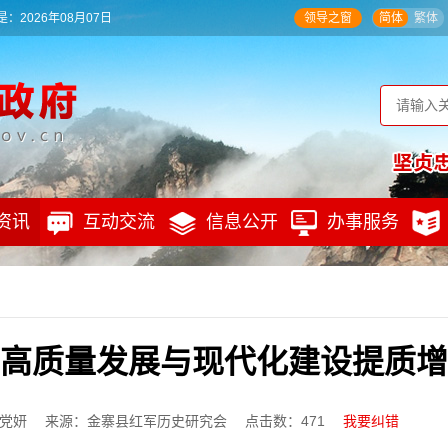
：2026年08月07日
领导之窗
简体
繁体
资讯
互动交流
信息公开
办事服务
高质量发展与现代化建设提质增
党妍
来源：金寨县红军历史研究会
点击数：
471
我要纠错