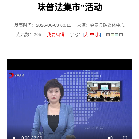
味普法集市”活动
发表时间：2026-06-03 08:11
来源：金寨县融媒体中心
点击数：
205
我要纠错
字号：
[
大
中
小
]