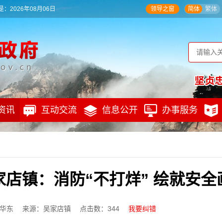
：2026年08月06日
领导之窗
简体
繁体
资讯
互动交流
信息公开
办事服务
家店镇：消防“不打烊” 绘就安全
华东
来源：吴家店镇
点击数：
344
我要纠错