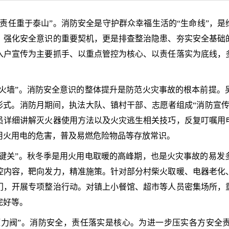
责任重于泰山”。消防安全是守护群众幸福生活的“生命线”，是维
、强化安全意识的重要契机，更是排查整治隐患、夯实安全基础
入户宣传为主要抓手、以重点管控为核心、以责任落实为底线，
防火墙”。消防安全意识的整体提升是防范火灾事故的根本前提
形式。消防月期间，执法大队、镇村干部、志愿者组成“消防宣
员详细讲解灭火器使用方法以及火灾逃生相关技巧，反复叮嘱用
用火用电的危害，普及易燃危险物品等存放常识。
关键关”。秋冬季是用火用电取暖的高峰期，也是火灾事故的易
控内容，靶向发力，精准施策。针对部分村柴火取暖、电器老化
门，开展专项整治行动。对镇上小餐馆、超市等人员密集场所，
完好等。
“压力阀”。消防安全，责任落实是核心。为进一步压实各方安全