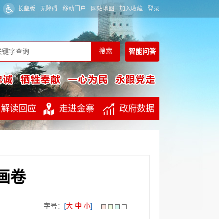
长辈版
无障碍
移动门户
网站地图
加入收藏
登录
智能
问答
解读回应
走进金寨
政府数据
画卷
字号：
[
大
中
小
]