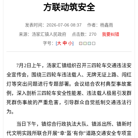
方联动筑安全
发表时间：2026-07-06 08:37
作者：杨鑫雨
来源：汤家汇镇人民政府
点击数：
270
我要纠错
字号：
[
大
中
小
]
7月2日上午，汤家汇镇组织召开三四轮车交通违法安
全宣传会，围绕三四轮车违法载人、无牌无证上路、闯红
灯等突出问题进行专题部署。会议结合农村典型事故案
例，深入剖析三四轮车安全性能差、违法载人极易引发群
死群伤事故的严重危害，引导群众自觉抵制交通违法行
为。
当日下午，镇综合行政执法大队、镇派出所、镇新时
代文明实践所联合开展“幸‘盔’有你”道路交通安全专项宣