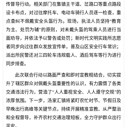
传督导行动。相关部门在集镇主干道、岔路口等重点路段
设卡布点，对过往摩托车、电动车骑行人员逐一检查，重
点查纠不佩戴安全头盔行为。现场，执法人员坚持“教育
为主、处罚为辅”的原则，对未戴头盔的驾乘人员进行当
面劝导，并依法予以警告或处罚；新时代文明实践所志愿
者同步向过往群众发放宣传单，普及山区安全行车常识；
派出所民警还对三四轮车违规载人、酒后驾车等行为进行
同步排查。
此次联合行动以路面严查和即时宣教相结合，切实提
升了辖区群众对佩戴头盔重要性的认识，有力震慑了各类
交通违法行为，营造了“人人重视安全、人人遵守交规”的
浓厚氛围。下一步，汤家汇镇将紧盯农忙时节、节假日及
早晚出行高峰等关键节点，持续开展精准宣教、从严整治
和全程督导，补齐农村交通治理短板，全力守护群众出行
平安。