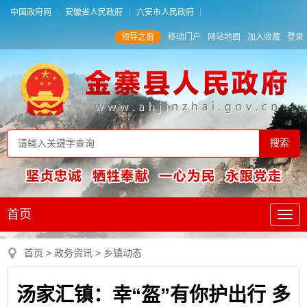
中国政府网
安徽省人民政府
六安市人民政府
领导之窗
移动门户
网站地图
加入收藏
登录
首页
首页
>
政务资讯
>
乡镇动态
汤家汇镇：幸“盔”有你护出行 多