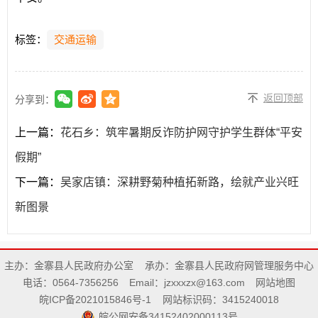
标签：
交通运输
返回顶部
分享到：
上一篇：
花石乡：筑牢暑期反诈防护网守护学生群体“平安
假期”
下一篇：
吴家店镇：深耕野菊种植拓新路，绘就产业兴旺
新图景
主办：金寨县人民政府办公室
承办：金寨县人民政府网管理服务中心
电话：0564-7356256
Email：jzxxxzx@163.com
网站地图
皖ICP备2021015846号-1
网站标识码：3415240018
皖公网安备34152402000113号